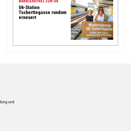
BARRIEREFREI ZUR U6
U6-Station
Tscherttegasse rundum
erneuert
ndung und