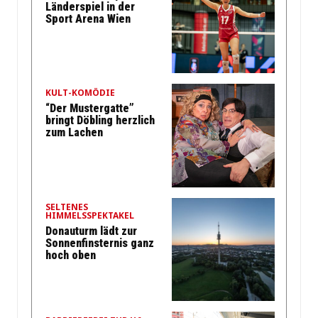
Länderspiel in der
Sport Arena Wien
KULT-KOMÖDIE
“Der Mustergatte”
bringt Döbling herzlich
zum Lachen
SELTENES
HIMMELSSPEKTAKEL
Donauturm lädt zur
Sonnenfinsternis ganz
hoch oben