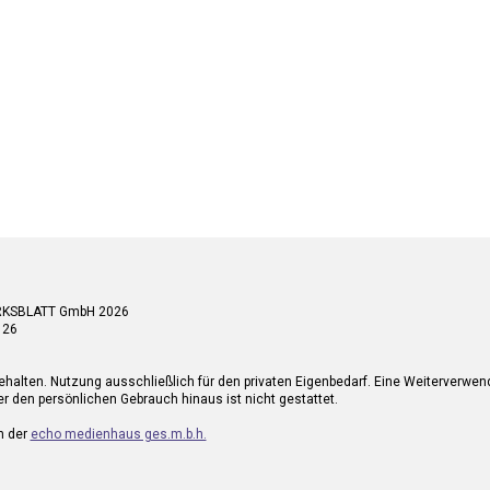
RKSBLATT GmbH 2026
 26
ehalten. Nutzung ausschließlich für den privaten Eigenbedarf. Eine Weiterverwe
r den persönlichen Gebrauch hinaus ist nicht gestattet.
n der
echo medienhaus ges.m.b.h.