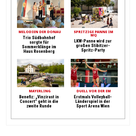
MELODIEN DER DONAU
SPRITZIGE PANNE IM
MQ
Trio Südbahnhof
LKW-Panne wird zur
sorgte für
großen Stibitzer-
Sommerklänge im
Spritz-Party
Haus Rosenberg
MAYERLING
DUELL VOR DER EM
Benefiz: „Vinzirast in
Erstmals Volleyball-
Concert” geht in die
Länderspiel in der
zweite Runde
Sport Arena Wien