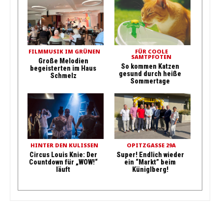
FILMMUSIK IM GRÜNEN
FÜR COOLE
SAMTPFOTEN
Große Melodien
So kommen Katzen
begeisterten im Haus
gesund durch heiße
Schmelz
Sommertage
HINTER DEN KULISSEN
OPITZGASSE 29A
Circus Louis Knie: Der
Super! Endlich wieder
Countdown für „WOW!“
ein “Markt” beim
läuft
Küniglberg!