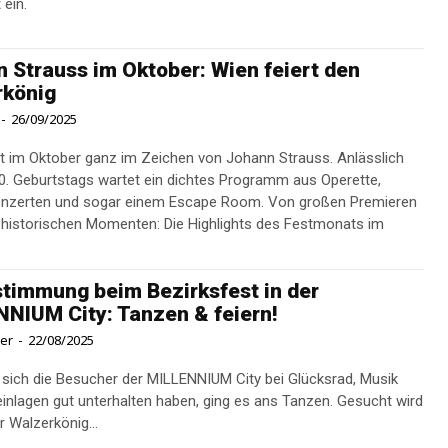
 ein.
 Strauss im Oktober: Wien feiert den
rkönig
-
26/09/2025
t im Oktober ganz im Zeichen von Johann Strauss. Anlässlich
0. Geburtstags wartet ein dichtes Programm aus Operette,
Konzerten und sogar einem Escape Room. Von großen Premieren
u historischen Momenten: Die Highlights des Festmonats im
timmung beim Bezirksfest in der
NIUM City: Tanzen & feiern!
ner
-
22/08/2025
ich die Besucher der MILLENNIUM City bei Glücksrad, Musik
inlagen gut unterhalten haben, ging es ans Tanzen. Gesucht wird
r Walzerkönig...