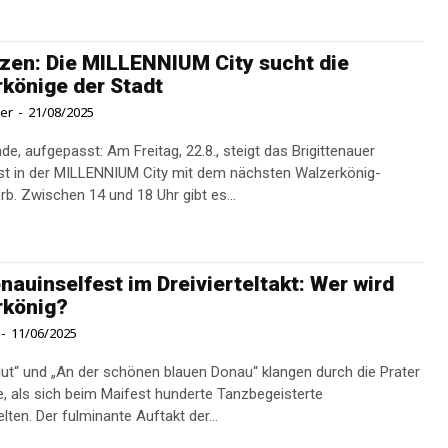
zen: Die MILLENNIUM City sucht die
könige der Stadt
ner
-
21/08/2025
e, aufgepasst: Am Freitag, 22.8., steigt das Brigittenauer
st in der MILLENNIUM City mit dem nächsten Walzerkönig-
b. Zwischen 14 und 18 Uhr gibt es...
nauinselfest im Dreivierteltakt: Wer wird
rkönig?
-
11/06/2025
lut“ und „An der schönen blauen Donau“ klangen durch die Prater
e, als sich beim Maifest hunderte Tanzbegeisterte
ten. Der fulminante Auftakt der...