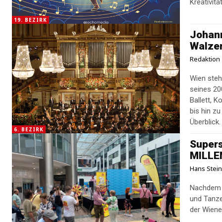
Kreativität
19. BEZIRK
Johann
Walze
Redaktion
Wien steh
seines 20
Ballett, 
bis hin z
Überblick.
6. BEZIRK
Supers
MILLEN
Hans Stei
Nachdem s
und Tanze
der Wiene