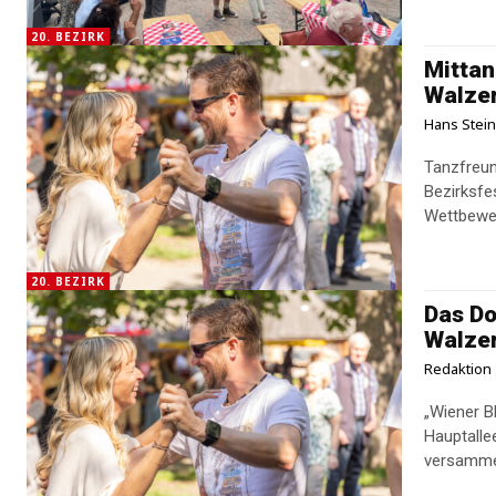
20. BEZIRK
Mittan
Walzer
Hans Stei
Tanzfreund
Bezirksfe
Wettbewer
20. BEZIRK
Das Do
Walze
Redaktion
„Wiener B
Hauptalle
versammel