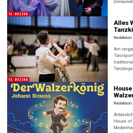
13. BEZIRK
Alles 
Tanzk
Redaktion
Am vergan
Tanzsport
tradition
Tanzbegei
15. BEZIRK
House 
Walze
Redaktion
Anlässlic
House of
Medienhau