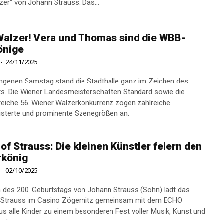
Donauwalzer" von Johann Strauss. Das...
Walzer! Vera und Thomas sind die WBB-
önige
-
24/11/2025
genen Samstag stand die Stadthalle ganz im Zeichen des
s. Die Wiener Landesmeisterschaften Standard sowie die
sreiche 56. Wiener Walzerkonkurrenz zogen zahlreiche
sterte und prominente Szenegrößen an.
of Strauss: Die kleinen Künstler feiern den
rkönig
-
02/10/2025
h des 200. Geburtstags von Johann Strauss (Sohn) lädt das
 Strauss im Casino Zögernitz gemeinsam mit dem ECHO
s alle Kinder zu einem besonderen Fest voller Musik, Kunst und