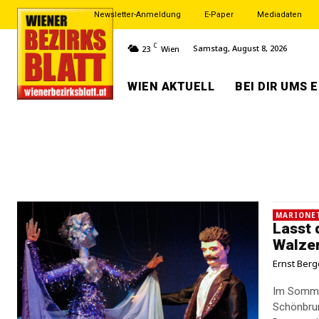
Newsletter-Anmeldung
E-Paper
Mediadaten
C
Samstag, August 8, 2026
23
Wien
WIEN AKTUELL
BEI DIR UMS 
MARIONE
Lasst 
Walze
Ernst Berg
Im Sommer
Schönbrun