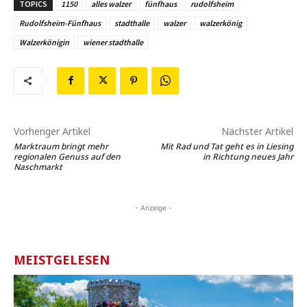
TOPICS
1150
alles walzer
fünfhaus
rudolfsheim
Rudolfsheim-Fünfhaus
stadthalle
walzer
walzerkönig
Walzerkönigin
wiener stadthalle
Vorheriger Artikel
Nächster Artikel
Marktraum bringt mehr
Mit Rad und Tat geht es in Liesing
regionalen Genuss auf den
in Richtung neues Jahr
Naschmarkt
- Anzeige -
MEISTGELESEN