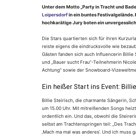
Unter dem Motto „Party in Tracht und Bad
Loipersdorf
in ein buntes Festivalgelände.
hochkarätige Jury boten ein unvergesslic
Die Stars quartierten sich für ihren Kurz
reiste eigens die eindrucksvolle wie beza
Gästen fanden sich auch Influencerin Billie
und „Bauer sucht Frau“-Teilnehmerin Nicole 
Achtung“ sowie der Snowboard-Vizeweltmei
Ein heißer Start ins Event: Bill
Billie Steirisch, die charmante Sängerin, S
um 15.00 Uhr. Mit mitreißenden Songs hei
ordentlich ein. Und das, obwohl die Steire
selbst am Trachtenspringen teil: „Des Trac
‚Mach ma mal was anderes‘. Und ich muss ga