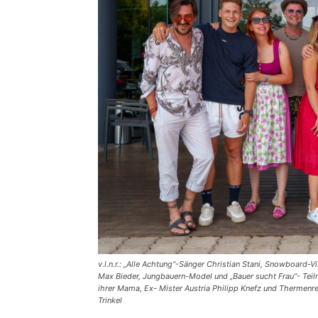
v.l.n.r.: „Alle Achtung“-Sänger Christian Stani, Snowboard-V
Max Bieder, Jungbauern-Model und „Bauer sucht Frau“- Teilne
ihrer Mama, Ex- Mister Austria Philipp Knefz und Thermenre
Trinkel