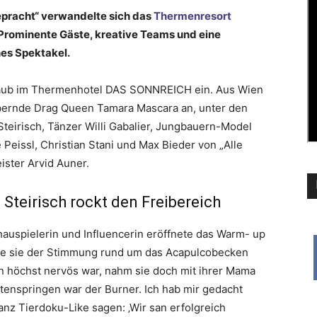
epracht“ verwandelte sich das
Thermenresort
 Prominente Gäste, kreative Teams und eine
hes Spektakel.
urlaub im Thermenhotel DAS SONNREICH ein. Aus Wien
ubernde Drag Queen Tamara Mascara an, unter den
 Steirisch, Tänzer Willi Gabalier, Jungbauern-Model
Peissl, Christian Stani und Max Bieder von „Alle
ster Arvid Auner.
ie Steirisch rockt den Freibereich
chauspielerin und Influencerin eröffnete das Warm- up
zte sie der Stimmung rund um das Acapulcobecken
rin höchst nervös war, nahm sie doch mit ihrer Mama
htenspringen war der Burner. Ich hab mir gedacht
nz Tierdoku-Like sagen: ‚Wir san erfolgreich