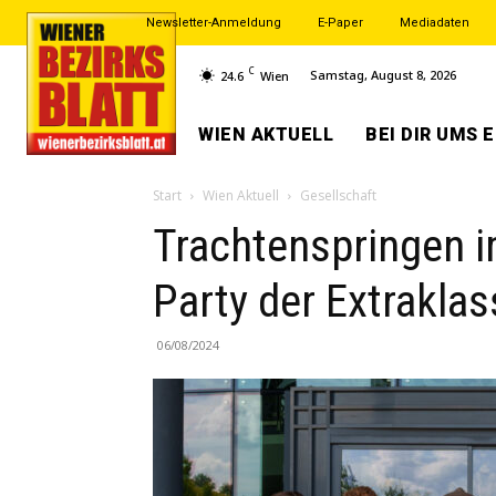
Newsletter-Anmeldung
E-Paper
Mediadaten
C
Samstag, August 8, 2026
24.6
Wien
WIEN AKTUELL
BEI DIR UMS 
Start
Wien Aktuell
Gesellschaft
Trachtenspringen i
Party der Extraklas
06/08/2024