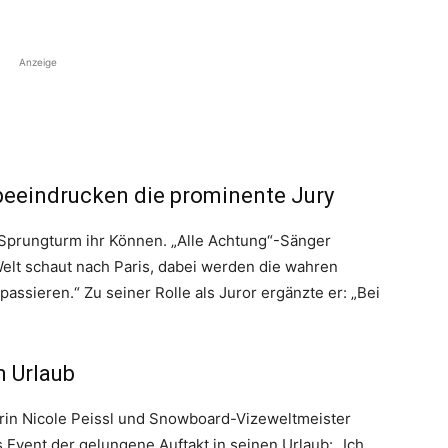
Anzeige
beeindrucken die prominente Jury
Sprungturm ihr Können. „Alle Achtung“-Sänger
Welt schaut nach Paris, dabei werden die wahren
passieren.“ Zu seiner Rolle als Juror ergänzte er: „Bei
m Urlaub
erin Nicole Peissl und Snowboard-Vizeweltmeister
s Event der gelungene Auftakt in seinen Urlaub: „Ich