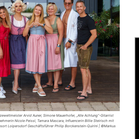
izeweltmeister Arvid Auner, Simone Mauerhofer, „Alle Achtung“-Gitarrist
hmerin Nicole Peissl, Tamara Mascara, Influencerin Billie Steirisch mit
sort Loipersdorf Geschäftsführer Philip Borckenstein-Quirini | ©Markus