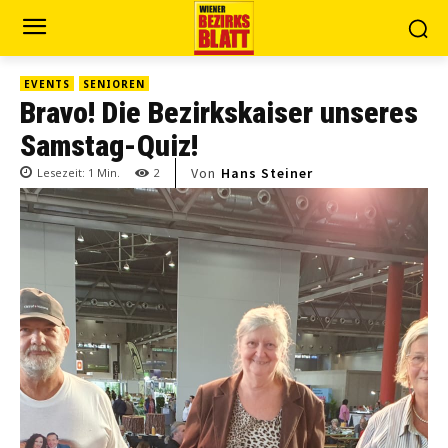
EVENTS
SENIOREN
Bravo! Die Bezirkskaiser unseres
Samstag-Quiz!
Von
Hans Steiner
Lesezeit:
1
Min.
2