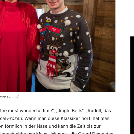
ammerschmid
the most wonderful time“, „Jingle Bells“, „Rudolf, das
ical
Frozen
. Wenn man diese Klassiker hört, hat man
förmlich in der Nase und kann die Zeit bis zur
hnachtshits gab Maya Hakvoort, die Grand Dame des