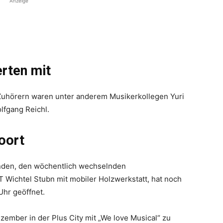
Anzeige
erten mit
Zuhörern waren unter anderem Musikerkollegen Yuri
lfgang Reichl.
oort
nden, den wöchentlich wechselnden
ichtel Stubn mit mobiler Holzwerkstatt, hat noch
Uhr geöffnet.
ember in der Plus City mit „We love Musical“ zu