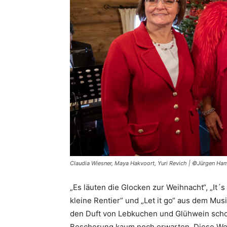
Claudia Wiesner, Maya Hakvoort, Yuri Revich | ©Jürgen H
„Es läuten die Glocken zur Weihnacht“, „It´s 
kleine Rentier“ und „Let it go“ aus dem Mus
den Duft von Lebkuchen und Glühwein schon 
Bescherung kaum noch erwarten. Diese Wei