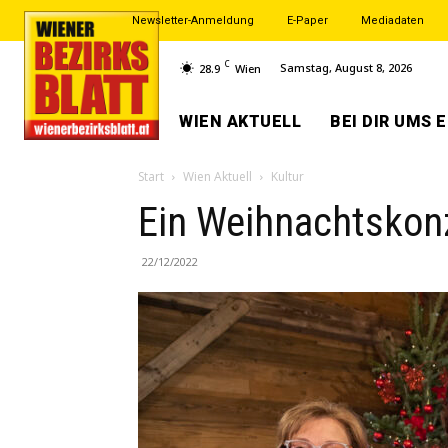
Newsletter-Anmeldung
E-Paper
Mediadaten
C
Samstag, August 8, 2026
28.9
Wien
WIEN AKTUELL
BEI DIR UMS 
Start
Wien Aktuell
Kultur
Ein Weihnachtskonz
22/12/2022