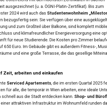
it ausgezeichnet (u. a. ÖGNI-Platin-Zertifikat). Bis zum
ster 2024 wird auch das
Studentenwohnheim „Milesto
 bezugsfertig sein: Sie verfügen über eine ausgeklügel
ung und zum Großteil über Balkone, sind komplett möblie
chluss und klimafreundlicher Energieversorgung eine op
unft für neue Studierende. Die Kosten pro Zimmer belauf
auf 650 Euro. Im Gebäude gibt es außerdem Fitness-, Musi
ume und eine große Terrasse, die das gesellige Mitein
 Zeit, arbeiten und einkaufen
nte
Serviced Apartements
, die im ersten Quartal 2025 fe
en für alle, die temporär in Wien arbeiten, eine ideale Unt
 schnell aus die Stadt entdecken kann.
Shop- und Bürof
einer attraktiven Infrastruktur im Wohnumfeld runden da