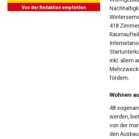
Nachhaltigke
Von der Redaktion empfohlen
Winterseme
418 Zimmern
Raumaufteil
Internetans
Startunterk
inkl. allem 
Mehrzweckrä
fördern.
Wohnen auf
48 sogenan
werden, biet
von der man
den Ausbau 