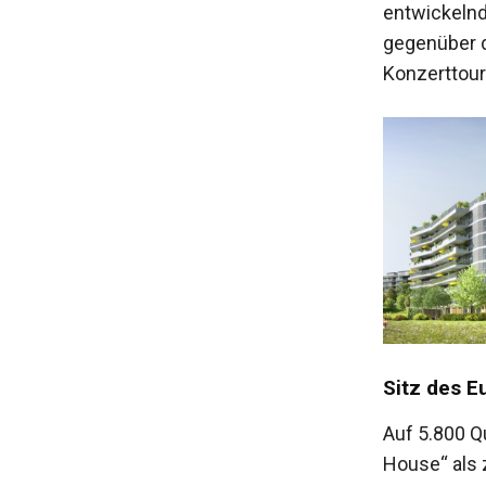
entwickelnde
gegenüber d
Konzerttour
Sitz des E
Auf 5.800 Q
House“ als 