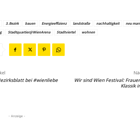
3. Bezirk
bauen
Energieeffizienz
landstraße
nachhaltigkeit
neu mar
g
Stadtquartier@WienArena
Stadtviertel
wohnen
kel
Näc
ezirksblatt bei #wienliebe
Wir sind Wien Festival: Frau
Klassik 
- Anzeige -