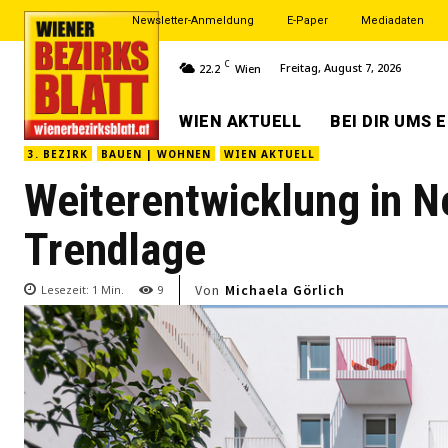
Newsletter-Anmeldung
E-Paper
Mediadaten
C
Freitag, August 7, 2026
22.2
Wien
WIEN AKTUELL
BEI DIR UMS 
3. BEZIRK
BAUEN | WOHNEN
WIEN AKTUELL
Weiterentwicklung in Ne
Trendlage
Von
Michaela Görlich
Lesezeit:
1
Min.
9