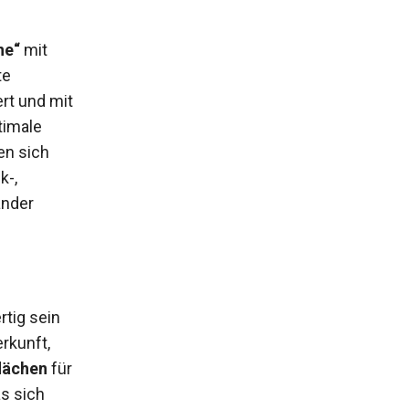
ne“
mit
te
rt und mit
timale
en sich
k-,
ander
rtig sein
erkunft,
lächen
für
s sich