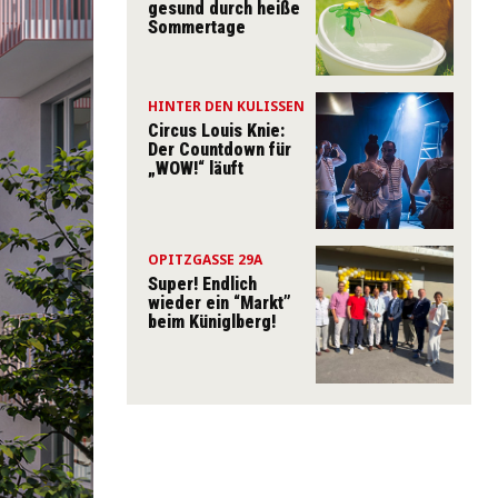
gesund durch heiße
Sommertage
HINTER DEN KULISSEN
Circus Louis Knie:
Der Countdown für
„WOW!“ läuft
OPITZGASSE 29A
Super! Endlich
wieder ein “Markt”
beim Küniglberg!