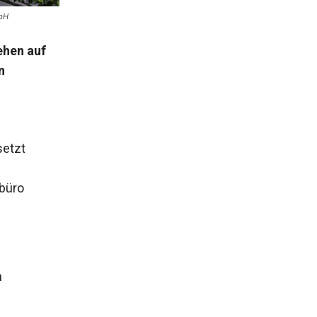
mbH
ehen auf
n
etzt
büro
h