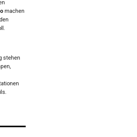
en
io
machen
 den
ll.
g stehen
mpen,
ationen
ls.