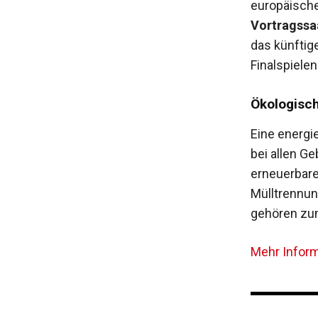
europäische
Vortragssaa
das künftig
Finalspielen
Ökologisc
Eine energi
bei allen G
erneuerbare
Mülltrennu
gehören z
Mehr Informa