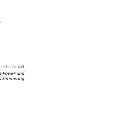
x
hster Artikel
en-Power und
in Simmering