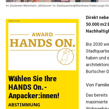
Im Studenten-Wohnheim „Milestone“ im Stadtquartier@WienArena finden junge Stu
Direkt neb
Advertorial
50.000 m2 
Nachhaltig
Bis 2030 wir
Stadtquart
haben und ei
architekton
Burtscher-D
Wählen Sie Ihre
Von Familie
HANDS On.-
Anpacker:innen!
Das bereits 
maximierte 
ABSTIMMUNG
Wohngebäude