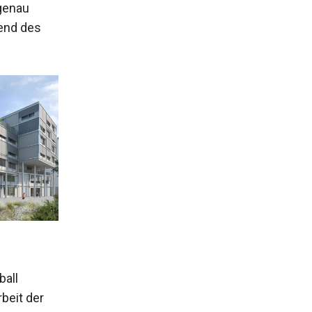
 genau
end des
ball
beit der