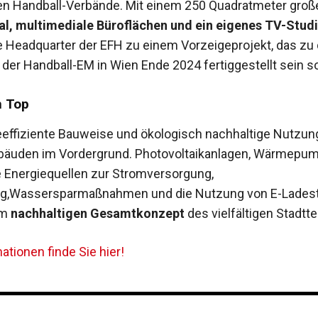
n Handball-Verbände. Mit einem 250 Quadratmeter groß
l, multimediale Büroflächen und ein eigenes TV-Stud
e Headquarter der EFH zu einem Vorzeigeprojekt, das zu
 der Handball-EM in Wien Ende 2024 fertiggestellt sein so
h Top
eeffiziente Bauweise und ökologisch nachhaltige Nutzun
ebäuden im Vordergrund. Photovoltaikanlagen, Wärmepu
 Energiequellen zur Stromversorgung,
ng,Wassersparmaßnahmen und die Nutzung von E-Ladest
um
nachhaltigen Gesamtkonzept
des vielfältigen Stadttei
tionen finde Sie hier!