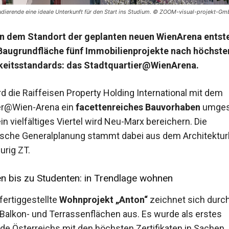
dierende eine ideale Unterkunft für den Start ins Studium. © ZOOM-visual-projekt-G
en dem Standort der geplanten neuen WienArena entst
Baugrundfläche fünf Immobilienprojekte nach höchste
keitsstandards: das Stadtquartier@WienArena.
d die Raiffeisen Property Holding International mit dem
ier@Wien-Arena ein
facettenreiches Bauvorhaben
umges
n vielfältiges Viertel wird Neu-Marx bereichern. Die
ische Generalplanung stammt dabei aus dem Architektur
urig ZT.
n bis zu Studenten: in Trendlage wohnen
fertiggestellte
Wohnprojekt „Anton“
zeichnet sich durc
Balkon- und Terrassenflächen aus. Es wurde als erstes
 Österreichs mit den höchsten Zertifikaten in Sachen