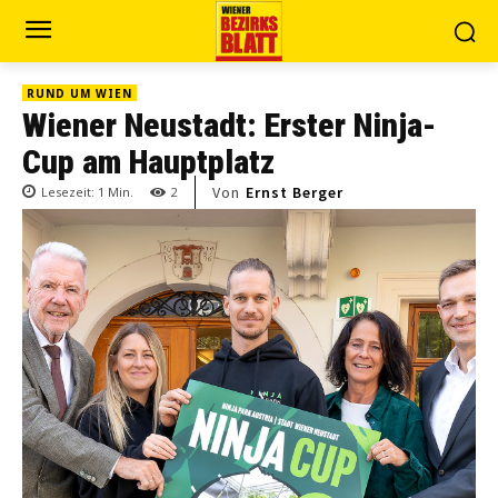
RUND UM WIEN
Wiener Neustadt: Erster Ninja-
Cup am Hauptplatz
Von
Ernst Berger
Lesezeit:
1
Min.
2