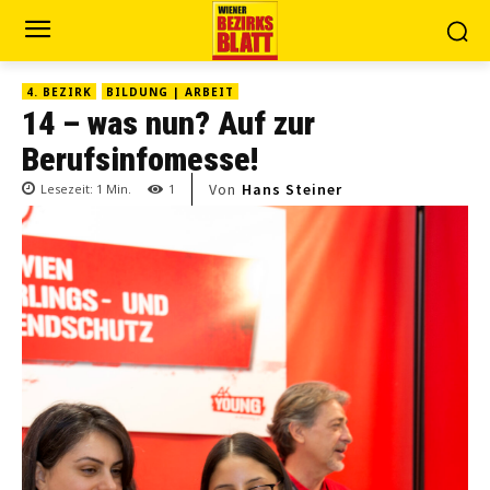
4. BEZIRK
BILDUNG | ARBEIT
14 – was nun? Auf zur
Berufsinfomesse!
Von
Hans Steiner
Lesezeit:
1
Min.
1