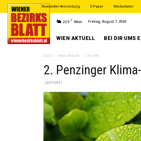
Newsletter-Anmeldung
E-Paper
Mediadaten
C
Freitag, August 7, 2026
22.9
Wien
WIEN AKTUELL
BEI DIR UMS 
Start
Wien Aktuell
Chronik
2. Penzinger Klima
22/07/2021