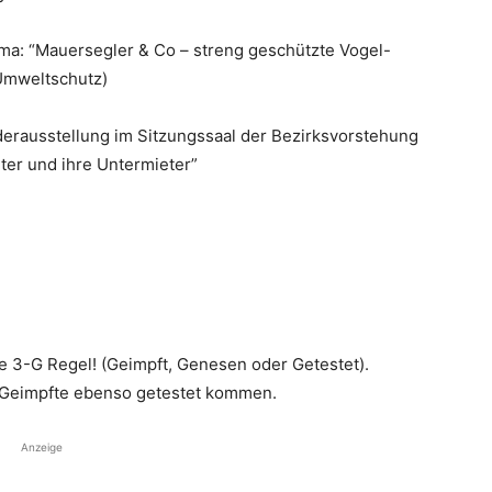
ema: “Mauersegler & Co – streng geschützte Vogel-
Umweltschutz)
derausstellung im Sitzungssaal der Bezirksvorstehung
er und ihre Untermieter”
ie 3-G Regel! (Geimpft, Genesen oder Getestet).
 Geimpfte ebenso getestet kommen.
Anzeige