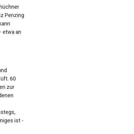
chüchner
nz Penzing
 kann
– etwa an
und
üft. 60
en zur
­denen
­stegs,
niges ist ­