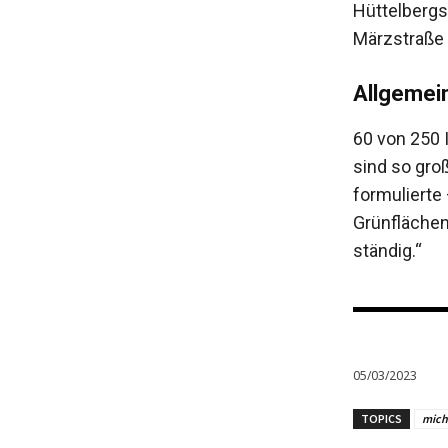
Hüttelbergs
Märzstraße 
Allgemei
60 von 250 
sind so groß
formulierte
Grün­fläche
ständig.“
05/03/2023
TOPICS
mich