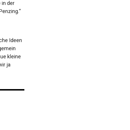
 in der
Penzing.“
nche Ideen
lgemein
ue kleine
ir ja