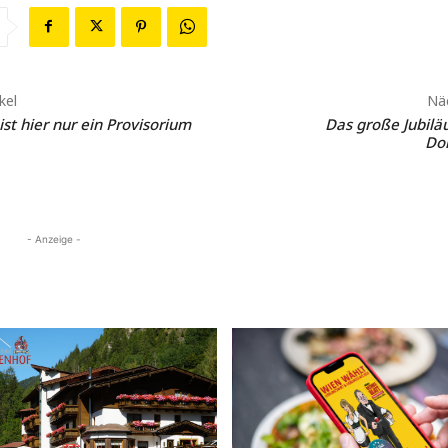
kel
Näc
ist hier nur ein Provisorium
Das große Jubilä
Don
- Anzeige -