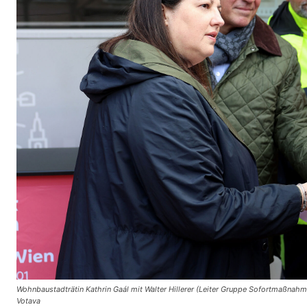
Wohnbaustadträtin Kathrin Gaál mit Walter Hillerer (Leiter Gruppe Sofortmaßnah
Votava