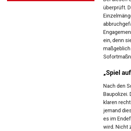
überprüft. 
Einzelmänge
abbruchgefä
Engagement 
ein, denn si
maßgeblich d
Sofortmaßna
„Spiel auf
Nach den Sc
Baupolizei.
klaren rech
jemand dies
es im Endef
wird. Nicht 