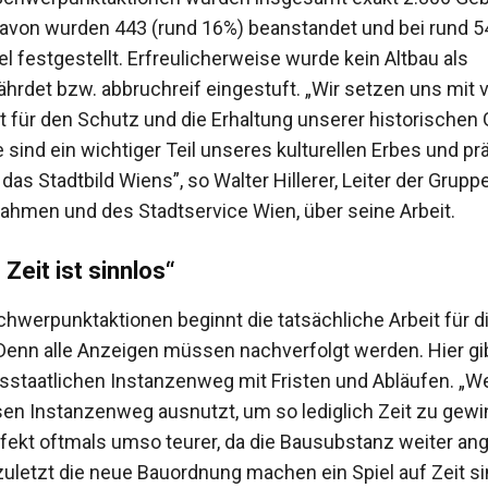
Davon wurden 443 (rund 16%) beanstandet und bei rund 5
l festgestellt. Erfreulicherweise wurde kein Altbau als
hrdet bzw. abbruchreif eingestuft. „Wir setzen uns mit 
für den Schutz und die Erhaltung unserer historischen
e sind ein wichtiger Teil unseres kulturellen Erbes und p
as Stadtbild Wiens”, so Walter Hillerer, Leiter der Grupp
hmen und des Stadtservice Wien, über seine Arbeit.
 Zeit ist sinnlos“
hwerpunktaktionen beginnt die tatsächliche Arbeit für d
 Denn alle Anzeigen müssen nachverfolgt werden. Hier gi
tsstaatlichen Instanzenweg mit Fristen und Abläufen. „W
en Instanzenweg ausnutzt, um so lediglich Zeit zu gewi
fekt oftmals umso teurer, da die Bausubstanz weiter ang
zuletzt die neue Bauordnung machen ein Spiel auf Zeit si