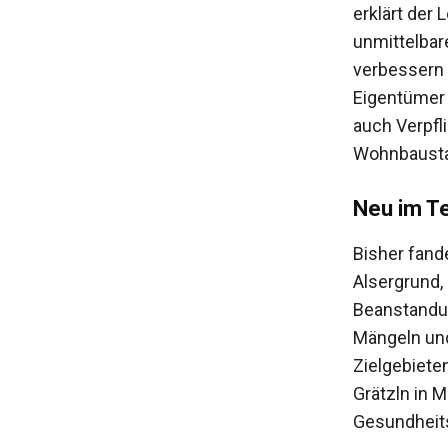
erklärt der 
unmittelba
verbessern u
Eigentümer 
auch Verpfl
Wohnbaustad
Neu im T
Bisher fand
Alsergrund,
Beanstandun
Mängeln und
Zielgebiete
Grätzln in 
Gesundheits