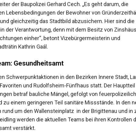
Leiter der Baupolizei Gerhard Cech. „Es geht darum, die
ren Lebensbedingungen der Bewohner von Gründerzeithä
nd gleichzeitig das Stadtbild abzusichern. Hier sind die
in der Verantwortung, denn mit dem Besitz von Zinshäu
ichtungen einher“, betont Vizebürgermeisterin und
trätin Kathrin Gaál.
eam: Gesundheitsamt
en Schwerpunktaktionen in den Bezirken Innere Stadt, La
 Favoriten und Rudolfsheim-Fünfhaus statt. Der Hauptteil
gen betraf bauliche Mängel, gefolgt von feuerpolizeilic
 zu einem geringeren Teil sanitäre Missstände. In den 
n rund um den Wallensteinplatz in der Brigittenau und in 
Meidling werden die aktuellen Teams bei ihren Kontrollen 
amt verstärkt.