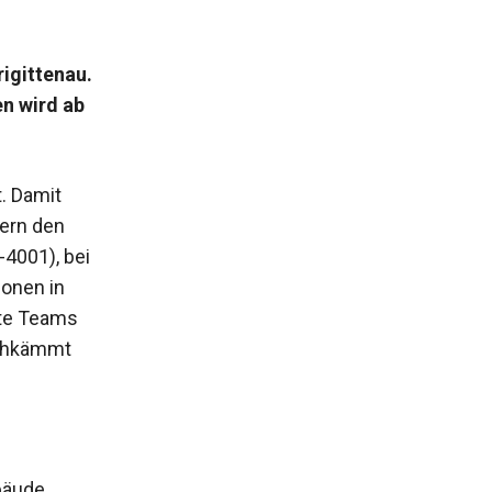
rigittenau.
n wird ab
. Damit
sern den
4001), bei
onen in
kte Teams
rchkämmt
bäude