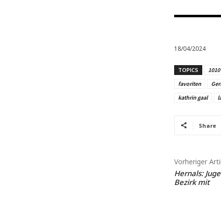
18/04/2024
TOPICS
1010
favoriten
Ger
kathrin gaal
l
Share
Vorheriger Arti
Hernals: Juge
Bezirk mit