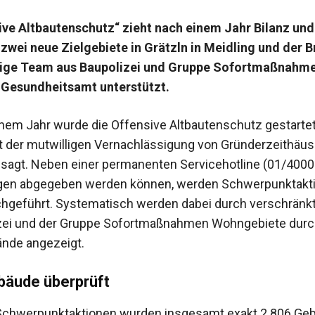
ive Altbautenschutz“ zieht nach einem Jahr Bilanz und
 zwei neue Zielgebiete in Grätzln in Meidling und der B
tige Team aus Baupolizei und Gruppe Sofortmaßnahme
 Gesundheitsamt unterstützt.
inem Jahr wurde die Offensive Altbautenschutz gestartet
dt der mutwilligen Vernachlässigung von Gründerzeithäu
agt. Neben einer permanenten Servicehotline (01/4000-
gen abgegeben werden können, werden Schwerpunktakti
chgeführt. Systematisch werden dabei durch verschrän
izei und der Gruppe Sofortmaßnahmen Wohngebiete du
nde angezeigt.
ebäude
überprüft
 Schwerpunktaktionen wurden insgesamt exakt 2.806 Ge