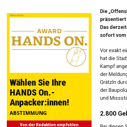
Die „Offens
Advertorial
präsentiert
Das derzei
sofort vom
Vor exakt e
hat die Sta
Kampf anges
der Meldun
Wählen Sie Ihre
Grätzln dur
der Baupol
HANDS On.-
und Missstä
Anpacker:innen!
ABSTIMMUNG
2.800 G
Von der Redaktion empfohlen
Bei diesen