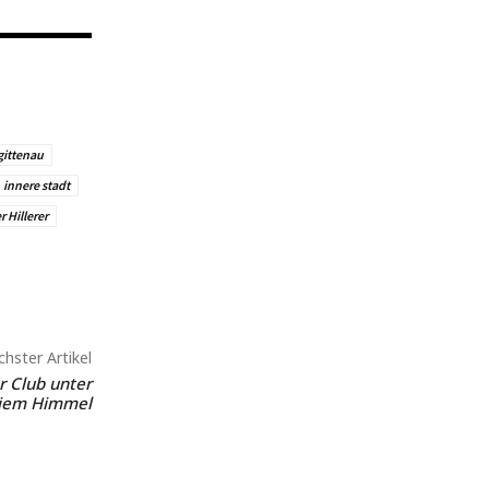
gittenau
innere stadt
r Hillerer
hster Artikel
r Club unter
eiem Himmel