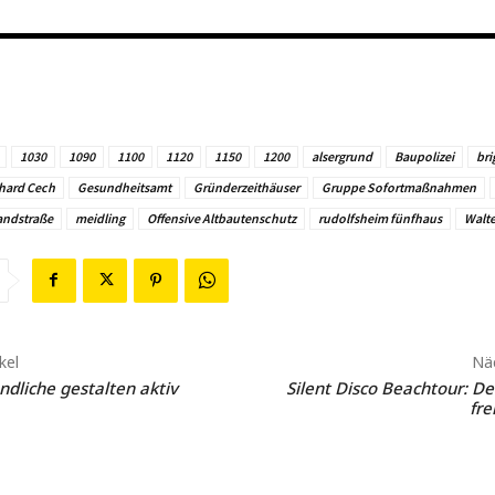
1030
1090
1100
1120
1150
1200
alsergrund
Baupolizei
bri
hard Cech
Gesundheitsamt
Gründerzeithäuser
Gruppe Sofortmaßnahmen
andstraße
meidling
Offensive Altbautenschutz
rudolfsheim fünfhaus
Walte
kel
Näc
ndliche gestalten aktiv
Silent Disco Beachtour: De
fr