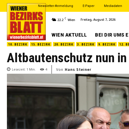
Newsletter-Anmeldung
E-Paper
Mediadaten
C
Freitag, August 7, 2026
22.2
Wien
WIEN AKTUELL
BEI DIR UMS 
10. BEZIRK
15. BEZIRK
20. BEZIRK
3. BEZIRK
9. BEZIRK
12. B
Altbautenschutz nun in 
Von
Hans Steiner
Lesezeit:
1
Min.
4