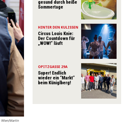
gesund durch heiße
Sommertage
HINTER DEN KULISSEN
Circus Louis Knie:
Der Countdown für
„WOW!“ läuft
OPITZGASSE 29A
Super! Endlich
wieder ein “Markt”
beim Küniglberg!
t Wien/Martin