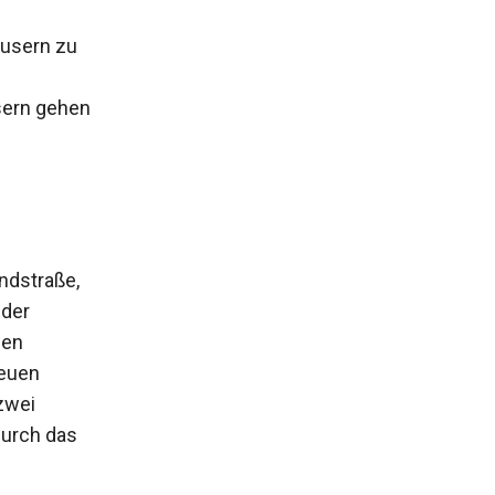
usern zu
sern gehen
ndstraße,
 der
hen
neuen
zwei
durch das