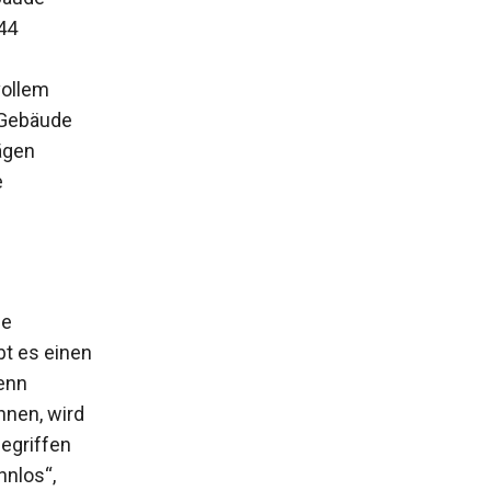
44
vollem
 Gebäude
rägen
e
ie
bt es einen
enn
nnen, wird
egriffen
nnlos“,