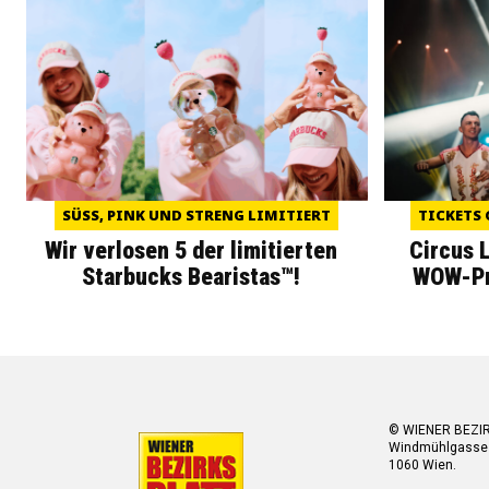
SÜSS, PINK UND STRENG LIMITIERT
TICKETS 
Wir verlosen 5 der limitierten
Circus 
Starbucks Bearistas™!
WOW-Pre
© WIENER BEZI
Windmühlgasse
1060 Wien.