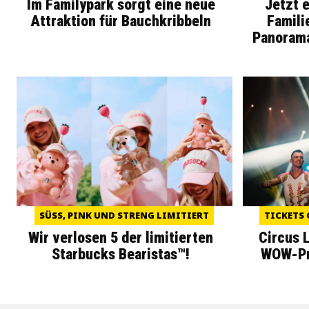
Im Familypark sorgt eine neue
Jetzt 
Attraktion für Bauchkribbeln
Famili
Panoram
SÜSS, PINK UND STRENG LIMITIERT
TICKETS 
Wir verlosen 5 der limitierten
Circus 
Starbucks Bearistas™!
WOW-Pre