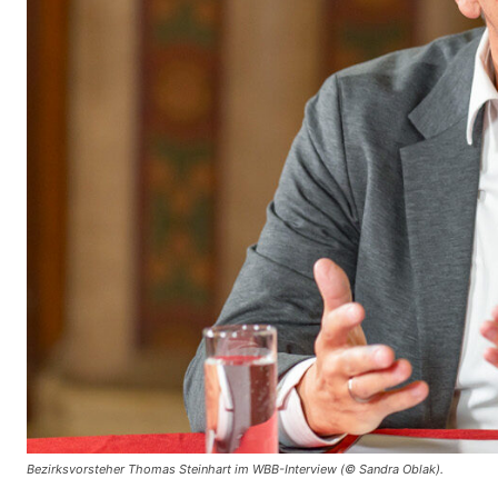
Bezirksvorsteher Thomas Steinhart im WBB-Interview (© Sandra Oblak).