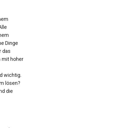
inem
lle
inem
he Dinge
r das
m mit hoher
d wichtig.
am lösen?
nd die