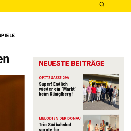
PIELE
en
NEUESTE BEITRÄGE
OPITZGASSE 29A
Super! Endlich
wieder ein “Markt”
beim Küniglberg!
MELODIEN DER DONAU
Trio Südbahnhof
sorgte für