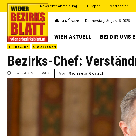
Newsletter-Anmeldung
E-Paper
Mediadaten
C
Donnerstag, August 6, 2026
34.6
Wien
WIEN AKTUELL
BEI DIR UMS 
11. BEZIRK
STADTLEBEN
Bezirks-Chef: Verständ
Von
Michaela Görlich
Lesezeit:
2
Min.
2