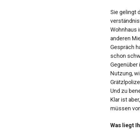
Sie gelingt
verständnisv
Wohnhaus in
anderen Mie
Gespräch ha
schon schwer
Gegenüber i
Nutzung, wi
Grätzlpoliz
Und zu ben
Klar ist ab
müssen von 
Was liegt 