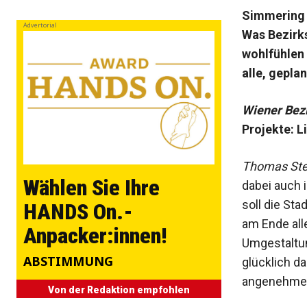
S
immering i
Advertorial
Was Bezirks
wohlfühlen 
alle, gepla
Wiener Bezi
Projekte: 
Thomas Stei
Wählen Sie Ihre
dabei auch 
soll die Sta
HANDS On.-
am Ende all
Anpacker:innen!
Umgestaltu
ABSTIMMUNG
glücklich da
angenehmer
Von der Redaktion empfohlen