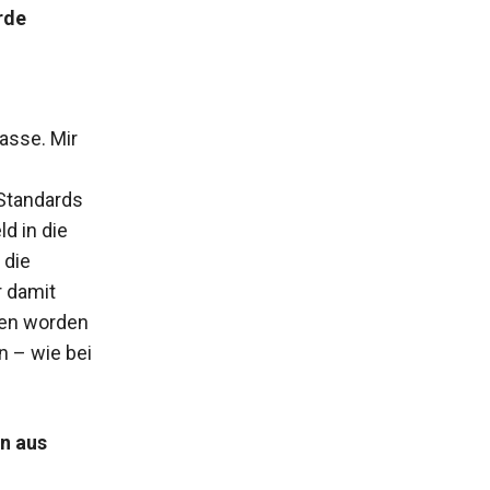
rde
asse. Mir
Standards
d in die
 die
r damit
den worden
n – wie bei
n aus