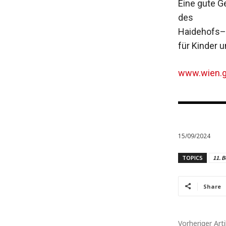
Eine gute G
des
H­aidehofs–
für Kinder 
www.wien.g
15/09/2024
TOPICS
11. B
Share
Vorheriger Arti