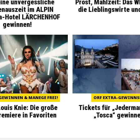
eine unvergessliche
Prost, Mahlzeit: Das 
enauszeit im ALPIN
die Lieblingswirte un
a-Hotel LÄRCHENHOF
gewinnen!
GEWINNEN & MANEGE FREI!
ORF EXTRA-GEWINNS
Louis Knie: Die große
Tickets für „Jederma
miere in Favoriten
„Tosca“ gewinne