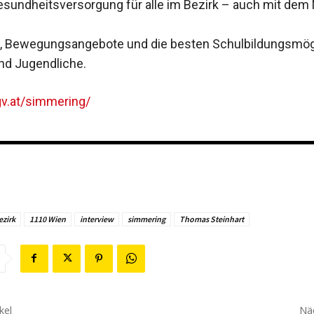
esundheitsver­sorgung für alle im Bezirk – auch mit de
, Bewegungsangebote und die besten Schulbildungs­mög
und Jugendliche.
v.at/simmering/
ezirk
1110 Wien
interview
simmering
Thomas Steinhart
kel
Näc