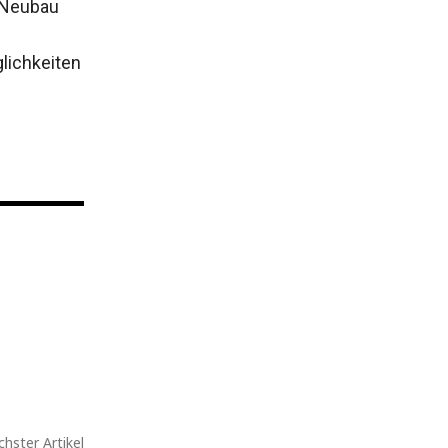
m Neubau
lichkeiten
hster Artikel