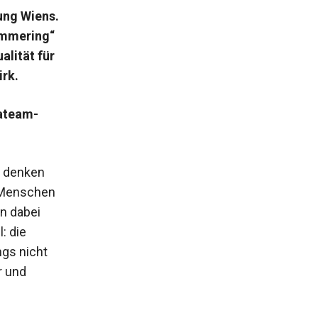
lung Wiens.
Simmering“
alität für
rk.
mateam-
r denken
d Menschen
en dabei
: die
gs nicht
r und