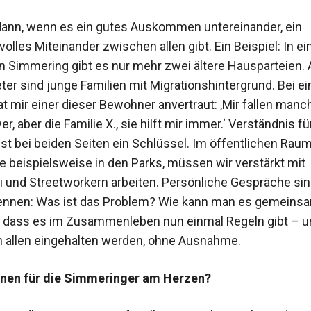
 dann, wenn es ein gutes Auskommen untereinander, ein
olles Miteinander zwischen allen gibt. Ein Beispiel: In e
 Simmering gibt es nur mehr zwei ältere Hausparteien. A
ter sind junge Familien mit Migrationshintergrund. Bei e
t mir einer dieser Bewohner anvertraut: ‚Mir fallen manc
, aber die Familie X., sie hilft mir immer.‘ Verständnis fü
st bei beiden Seiten ein Schlüssel. Im öffentlichen Rau
e beispielsweise in den Parks, müssen wir verstärkt mit
ei und Streetworkern arbeiten. Persönliche Gespräche sin
ennen: Was ist das Problem? Wie kann man es gemeins
er, dass es im Zusammenleben nun einmal Regeln gibt – u
allen eingehalten werden, ohne Ausnahme.
Ihnen für die Simmeringer am Herzen?