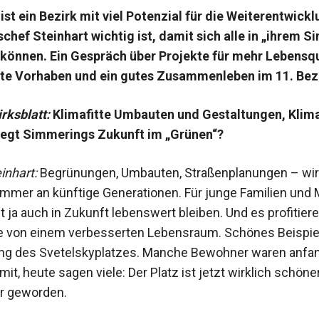
st ein Bezirk mit viel Potenzial für die Weiterentwick
chef Steinhart wichtig ist, damit sich alle in „ihrem 
können. Ein Gespräch über Projekte für mehr Lebensqu
nte Vorhaben und ein gutes Zusammenleben im 11. Bezi
rksblatt:
Klimafitte Umbauten und ­Gestaltungen, Kli
Liegt Simmerings Zukunft im „Grünen“?
nhart:
Begrünungen, Umbauten, Straßenplanungen – wi
immer an künftige Generationen. Für junge Familien un
dt ja auch in Zukunft lebenswert bleiben. Und es profitier
e von einem verbesserten Lebensraum. Schönes Beispiel
ng des Svetelskyplatzes. Manche Bewohner waren anfan
mit, heute sagen viele: Der Platz ist jetzt wirklich schöne
 geworden.