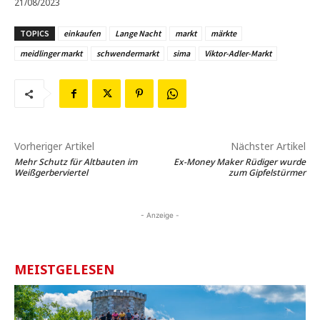
21/08/2023
TOPICS
einkaufen
Lange Nacht
markt
märkte
meidlinger markt
schwendermarkt
sima
Viktor-Adler-Markt
Vorheriger Artikel
Nächster Artikel
Mehr Schutz für Altbauten im
Ex-Money Maker Rüdiger wurde
Weißgerberviertel
zum Gipfelstürmer
- Anzeige -
MEISTGELESEN