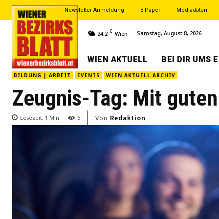
Newsletter-Anmeldung
E-Paper
Mediadaten
C
Samstag, August 8, 2026
24.2
Wien
WIEN AKTUELL
BEI DIR UMS 
BILDUNG | ARBEIT
EVENTS
WIEN AKTUELL ARCHIV
Zeugnis-Tag: Mit guten
Von
Redaktion
Lesezeit:
1
Min.
5