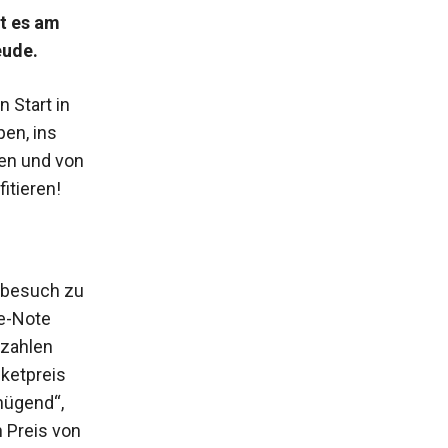
bt es am
eude.
 Start in
en, ins
en und von
itieren!
nobesuch zu
he-Note
 zahlen
cketpreis
enügend“,
 Preis von