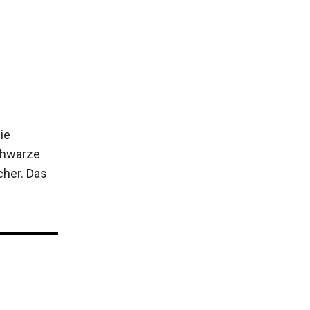
ie
schwarze
cher. Das