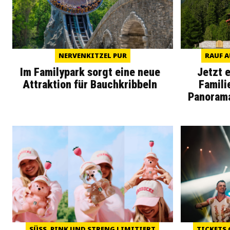
NERVENKITZEL PUR
RAUF A
Im Familypark sorgt eine neue
Jetzt 
Attraktion für Bauchkribbeln
Famili
Panoram
SÜSS, PINK UND STRENG LIMITIERT
TICKETS 