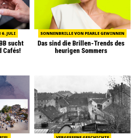
6. JULI
SONNENBRILLE VON PEARLE GEWINNEN
WBB sucht
Das sind die Brillen-Trends des
d Cafés!
heurigen Sommers
PIEL
VERGESSENE GESCHICHTE