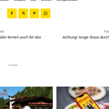
kel
Näc
üler lernen auch für das
Achtung: lange Staus durc
- Anzeige -