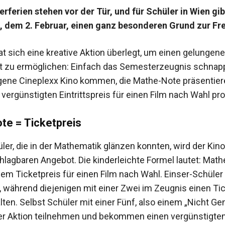
rferien stehen vor der Tür, und für Schüler in Wien gi
, dem 2. Februar, einen ganz besonderen Grund zur Fr
t sich eine kreative Aktion überlegt, um einen gelungenen
eit zu ermöglichen: Einfach das Semesterzeugnis schnapp
ene Cineplexx Kino kommen, die Mathe-Note präsentier
vergünstigten Eintrittspreis für einen Film nach Wahl prof
te = Ticketpreis
üler, die in der Mathematik glänzen konnten, wird der Ki
lagbaren Angebot. Die kinderleichte Formel lautet: Mat
dem Ticketpreis für einen Film nach Wahl. Einser-Schüler
€, während diejenigen mit einer Zwei im Zeugnis einen Ti
lten. Selbst Schüler mit einer Fünf, also einem „Nicht G
er Aktion teilnehmen und bekommen einen vergünstigten