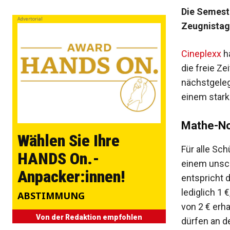
Die Semeste
Advertorial
Zeugnistag
Cineplexx
ha
die freie Z
nächstgeleg
einem stark 
Mathe-No
Wählen Sie Ihre
Für alle Sch
HANDS On.-
einem unsch
Anpacker:innen!
entspricht 
lediglich 1 
ABSTIMMUNG
von 2 € erha
Von der Redaktion empfohlen
dürfen an d