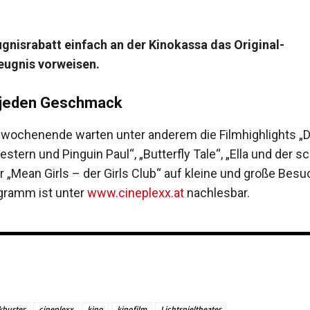
gnisrabatt einfach an der Kinokassa das Original-
ugnis vorweisen.
r jeden Geschmack
ochenende warten unter anderem die Filmhighlights „D
tern und Pinguin Paul“, „Butterfly Tale“, „Ella und der 
 „Mean Girls – der Girls Club“ auf kleine und große Besu
gramm ist unter
www.cineplexx.at
nachlesbar.
kbuster
cineplexx
kino
kinofilm
Lichtspieltheater