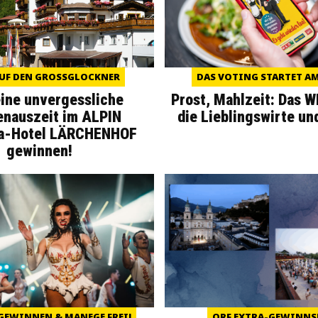
UF DEN GROSSGLOCKNER
DAS VOTING STARTET AM 
eine unvergessliche
Prost, Mahlzeit: Das 
enauszeit im ALPIN
die Lieblingswirte un
a-Hotel LÄRCHENHOF
gewinnen!
GEWINNEN & MANEGE FREI!
ORF EXTRA-GEWINNS