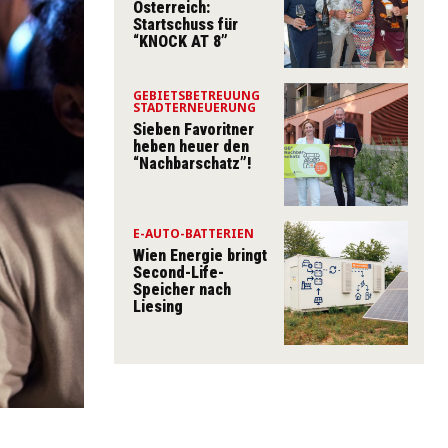
Österreich:
Startschuss für
“KNOCK AT 8”
GEBIETSBETREUUNG
STADTERNEUERUNG
Sieben Favoritner
heben heuer den
“Nachbarschatz”!
E-AUTO-BATTERIEN
Wien Energie bringt
Second-Life-
Speicher nach
Liesing