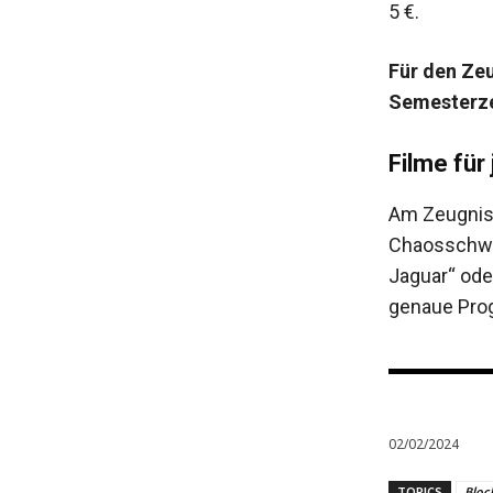
5 €.
Für den Zeu
Semesterze
Filme fü
Am Zeugnisw
Chaosschwes
Jaguar“ oder
genaue Pro
02/02/2024
TOPICS
Bloc