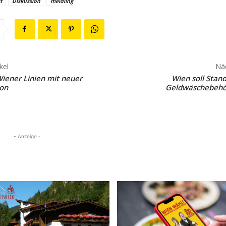
t
Diskussion
meidling
kel
Näc
Wiener Linien mit neuer
Wien soll Stand
on
Geldwäschebehö
- Anzeige -