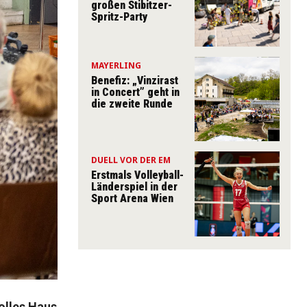
großen Stibitzer-
Spritz-Party
MAYERLING
Benefiz: „Vinzirast
in Concert” geht in
die zweite Runde
DUELL VOR DER EM
Erstmals Volleyball-
Länderspiel in der
Sport Arena Wien
volles Haus