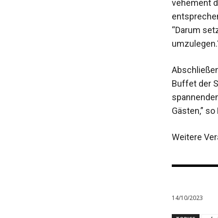
vehement da
entsprechen
“Darum set
umzulegen.
Abschließen
Buffet der 
spannenden 
Gästen,” so
Weitere Ver
14/10/2023