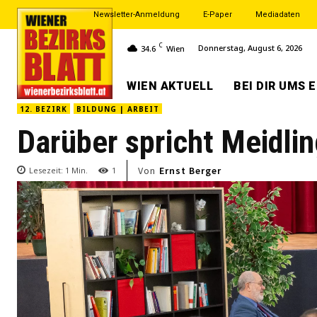
Newsletter-Anmeldung
E-Paper
Mediadaten
C
Donnerstag, August 6, 2026
34.6
Wien
WIEN AKTUELL
BEI DIR UMS 
12. BEZIRK
BILDUNG | ARBEIT
Darüber spricht Meidli
Von
Ernst Berger
Lesezeit:
1
Min.
1