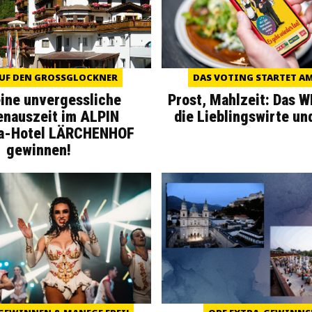
UF DEN GROSSGLOCKNER
DAS VOTING STARTET AM 
eine unvergessliche
Prost, Mahlzeit: Das 
enauszeit im ALPIN
die Lieblingswirte un
a-Hotel LÄRCHENHOF
gewinnen!