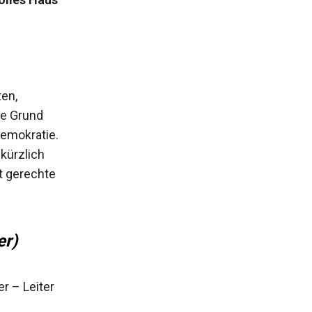
ten,
ne Grund
demokratie.
kürzlich
t gerechte
er)
r – Leiter