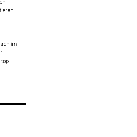
men
ieren:
usch im
r
 top