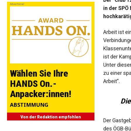
Advertorial
in der SPÖ
hochkaräti
Arbeit ist e
Verbindunge
Klassenunte
ist der Kam
Unter diese
Wählen Sie Ihre
zu einer sp
Arbeit”.
HANDS On.-
Anpacker:innen!
Die
ABSTIMMUNG
Von der Redaktion empfohlen
Der Gastgeb
des ÖGB-Bür