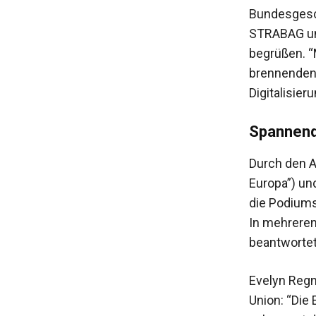
Bundesgesch
STRABAG und
begrüßen. “
brennenden 
Digitalisier
Spannend,
Durch den A
Europa”) un
die Podiumsg
In mehrere
beantwortet
Evelyn Regn
Union: “Die 