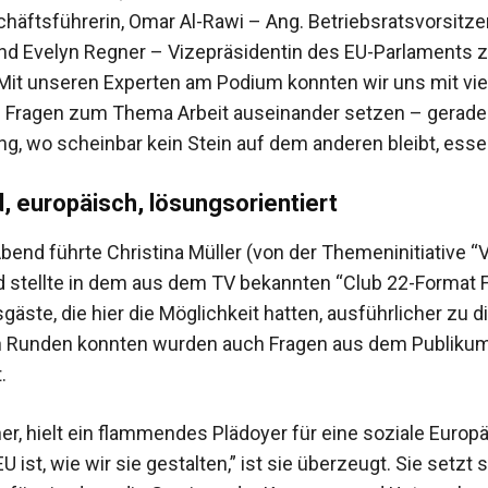
äftsführerin, Omar Al-Rawi – Ang. Betriebsratsvorsitz
 Evelyn Regner – Vizepräsidentin des EU-Parlaments 
Mit unseren Experten am Podium konnten wir uns mit vie
Fragen zum Thema Arbeit auseinander setzen – gerade 
ung, wo scheinbar kein Stein auf dem anderen bleibt, essent
 europäisch, lösungsorientiert
bend führte Christina Müller (von der Themeninitiative “
d stellte in dem aus dem TV bekannten “Club 22-Format 
äste, die hier die Möglichkeit hatten, ausführlicher zu d
n Runden konnten wurden auch Fragen aus dem Publiku
.
er, hielt ein flammendes Plädoyer für eine soziale Europ
EU ist, wie wir sie gestalten,” ist sie überzeugt. Sie setzt 