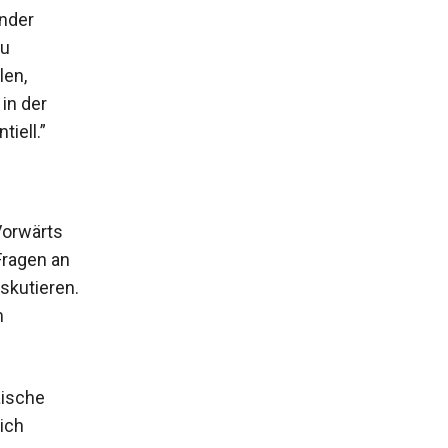
ender
zu
len,
in der
iell.”
Vorwärts
Fragen an
iskutieren.
m
äische
sich