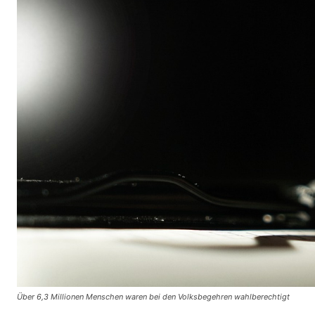
Über 6,3 Millionen Menschen waren bei den Volksbegehren wahlberechtigt