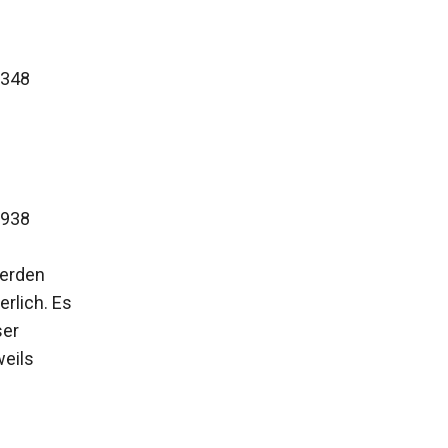
.348
.938
werden
rlich. Es
ser
eils