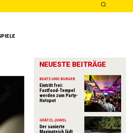
PIELE
NEUESTE BEITRÄGE
BEATS UND BURGER
Eintritt frei:
Fastfood-Tempel
werden zum Party-
Hotspot
GRÄTZL-JUWEL
Der sanierte
Maxingteich lädt