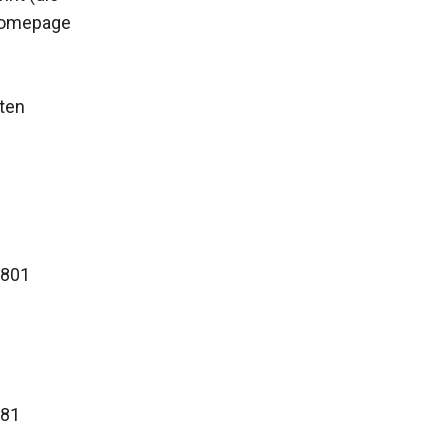
 Homepage
ten
.801
381