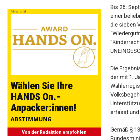
Bis 26. Sep
Advertorial
einer belie
die sieben 
“Wiedergut
“Kinderrech
UNEINGESC
Die Ergebni
der mit 1. 
Wählen Sie Ihre
Wählerregis
HANDS On.-
Volksbegehr
Unterstützu
Anpacker:innen!
erfasst und
ABSTIMMUNG
Gemäß § 13
Von der Redaktion empfohlen
Bundesminis