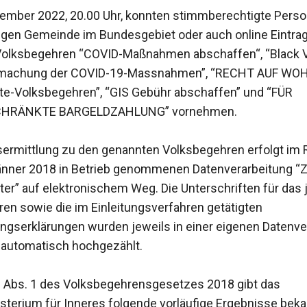
tember 2022, 20.00 Uhr, konnten stimmberechtigte Perso
bigen Gemeinde im Bundesgebiet oder auch online Eintra
Volksbegehren “COVID-Maßnahmen abschaffen“, “Black V
machung der COVID-19-Massnahmen”, “RECHT AUF WO
te-Volksbegehren”, “GIS Gebühr abschaffen” und “FÜR
HRÄNKTE BARGELDZAHLUNG” vornehmen.
sermittlung zu den genannten Volksbegehren erfolgt i
Jänner 2018 in Betrieb genommenen Datenverarbeitung “Z
ter” auf elektronischem Weg. Die Unterschriften für das 
en sowie die im Einleitungsverfahren getätigten
ngserklärungen wurden jeweils in einer eigenen Datenve
 automatisch hochgezählt.
 Abs. 1 des Volksbegehrensgesetzes 2018 gibt das
terium für Inneres folgende vorläufige Ergebnisse beka