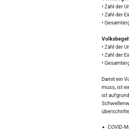
• Zahl der 
• Zahl der 
• Gesamterg
Volksbege
• Zahl der 
• Zahl der 
• Gesamterg
Damit ein V
muss, ist e
ist aufgrun
Schwellenwe
überschritt
COVID-M