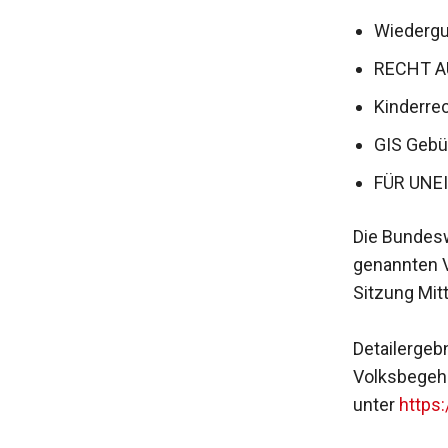
Wiederg
RECHT 
Kinderre
GIS Gebü
FÜR UNE
Die Bundesw
genannten V
Sitzung Mit
Detailergeb
Volksbegeh
unter
https