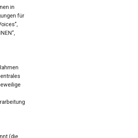
nen in
gungen für
oices”,
HNEN”,
m Rahmen
entrales
jeweilige
rarbeitung
nnt (die