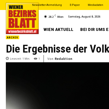
Newsletter-Anmeldung
E-Paper
Mediadaten
C
Samstag, August 8, 2026
28.2
Wien
WIEN AKTUELL
BEI DIR UMS 
ARCHIV
Die Ergebnisse der Vol
Von
Redaktion
Lesezeit:
1
Min.
1