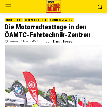
MOBILITÄT
WIEN AKTUELL
RUND UM WIEN
Die Motorradtesttage in den
ÖAMTC-Fahrtechnik-Zentren
Von
Ernst Berger
Lesezeit:
1
Min.
4