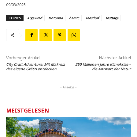
09/03/2025
TOPICS
Arge2Rad
Motorrad
öamtc
Teesdorf
Testtage
Vorheriger Artikel
Nächster Artikel
City Craft Adventure: Mit Makrela
250 Millionen Jahre Klimakrise –
das eigene Grätzl entdecken
die Antwort der Natur
- Anzeige -
MEISTGELESEN