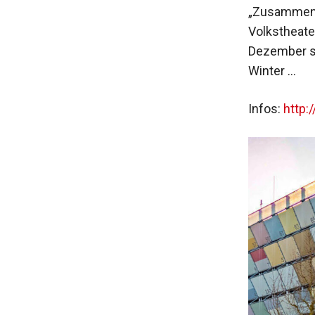
„Zusammenb
Volkstheate
Dezember so
Winter …
Infos:
http: