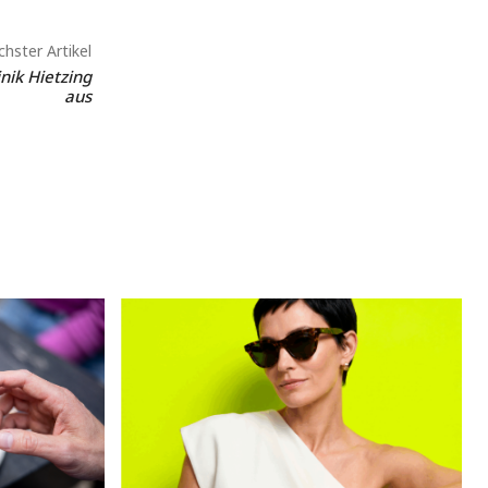
hster Artikel
inik Hietzing
aus