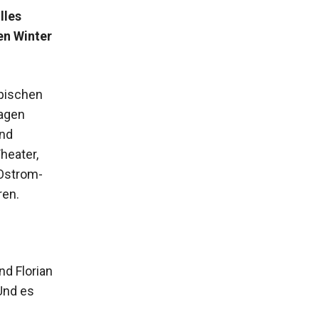
lles
en Winter
opischen
ragen
und
heater,
-Ostrom-
ren.
nd Florian
Und es