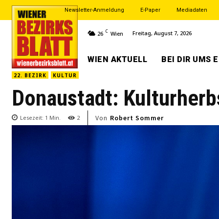
Newsletter-Anmeldung
E-Paper
Mediadaten
C
Freitag, August 7, 2026
26
Wien
WIEN AKTUELL
BEI DIR UMS 
22. BEZIRK
KULTUR
Donaustadt: Kulturher
Von
Robert Sommer
Lesezeit:
1
Min.
2