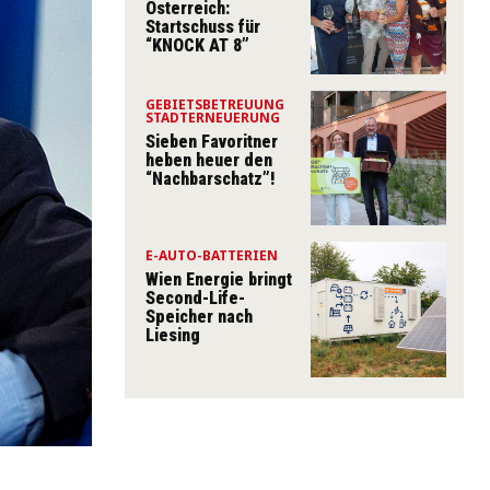
Österreich:
Startschuss für
“KNOCK AT 8”
GEBIETSBETREUUNG
STADTERNEUERUNG
Sieben Favoritner
heben heuer den
“Nachbarschatz”!
E-AUTO-BATTERIEN
Wien Energie bringt
Second-Life-
Speicher nach
Liesing