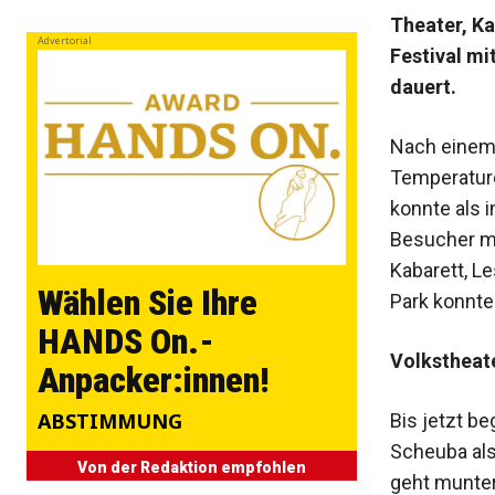
Theater, Ka
Advertorial
Festival m
dauert.
Nach einem 
Temperature
konnte als 
Besucher mi
Kabarett, L
Wählen Sie Ihre
Park konnte
HANDS On.-
Volkstheat
Anpacker:innen!
ABSTIMMUNG
Bis jetzt b
Scheuba als
Von der Redaktion empfohlen
geht munter