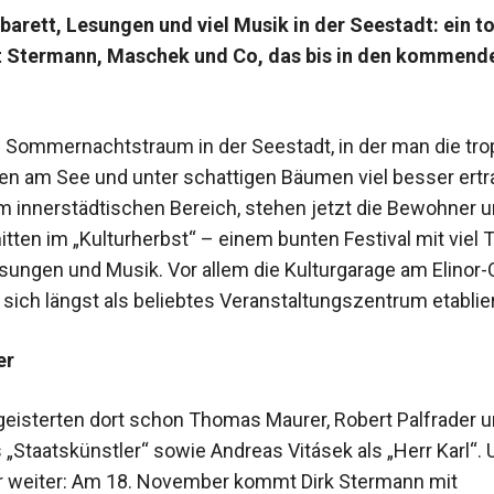
barett, Lesungen und viel Musik in der Seestadt: ein to
it Stermann, Maschek und Co, das bis in den kommend
Sommernachtstraum in der Seestadt, in der man die tr
n am See und unter schattigen Bäumen viel besser ert
im innerstädtischen Bereich, stehen jetzt die Bewohner 
tten im „Kulturherbst“ – einem bunten Festival mit viel T
esungen und Musik. Vor allem die Kulturgarage am Elinor
 sich längst als beliebtes Veranstaltungszentrum etablie
er
egeisterten dort schon Thomas Maurer, Robert Palfrader u
 „Staatskünstler“ sowie Andreas Vitásek als „Herr Karl“. 
 weiter: Am 18. November kommt Dirk Stermann mit