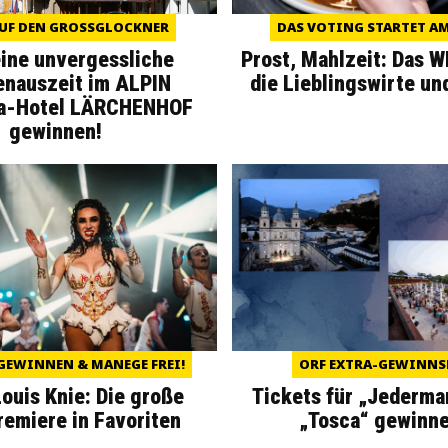
UF DEN GROSSGLOCKNER
DAS VOTING STARTET AM 
eine unvergessliche
Prost, Mahlzeit: Das 
enauszeit im ALPIN
die Lieblingswirte un
a-Hotel LÄRCHENHOF
gewinnen!
GEWINNEN & MANEGE FREI!
ORF EXTRA-GEWINNS
Louis Knie: Die große
Tickets für „Jederma
miere in Favoriten
„Tosca“ gewinne