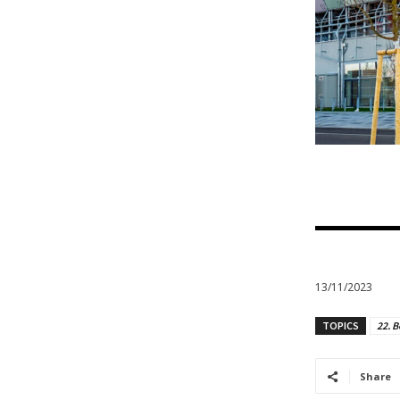
13/11/2023
TOPICS
22. B
Share