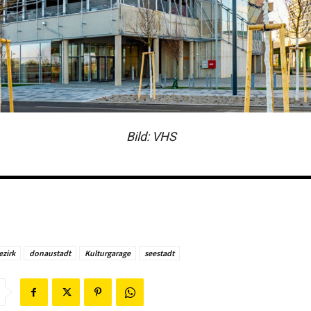
Bild: VHS
ezirk
donaustadt
Kulturgarage
seestadt