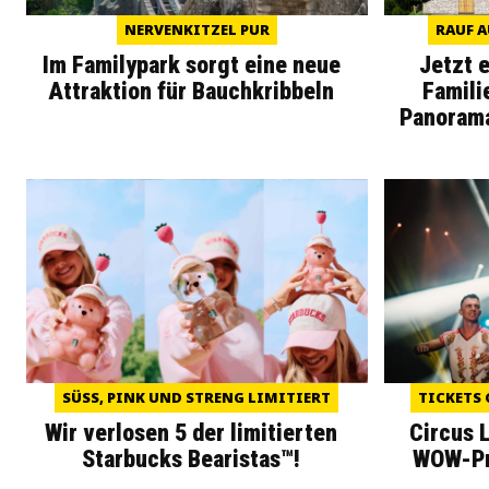
NERVENKITZEL PUR
RAUF A
Im Familypark sorgt eine neue
Jetzt 
Attraktion für Bauchkribbeln
Famili
Panoram
SÜSS, PINK UND STRENG LIMITIERT
TICKETS 
Wir verlosen 5 der limitierten
Circus 
Starbucks Bearistas™!
WOW-Pre