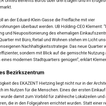
R United Benefits Büros über drei Etagen und im Erdge
markt.
oll an der Eduard-Klein-Gasse die Freifläche mit vier
ohnungen überbaut werden. UB Holding-CEO Klement: “
ung und Neupositionierung des ehemaligen Einkaufszent
uartier mit Büro, Retail und Wohnen stehen im Licht uns
seigenen Nachhaltigkeitsstrategie. Das neue Quartier w
effizienter, sondern mit Blick auf die gemischte Nutzung
eines modernen Stadtquartiers genügen”, erklärt Klemen
es Bezirkszentrum
tigkeit des EKAZENT Hietzing liegt nicht nur in der Archite
h im Nutzen für die Menschen. Eines der ersten Einkau
 wurde damit zum Vorbild für zahlreiche Lokalzeilen und
en, die in den Folgejahren errichtet wurden. Statt einer r