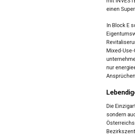
mit INVESTE
einen Super
In Block E s
Eigentumsw
Revitaliser
Mixed-Use-Q
unternehmen
nur energie
Ansprüchen 
Lebendig
Die Einzigar
sondern auc
Österreichs
Bezirkszentr