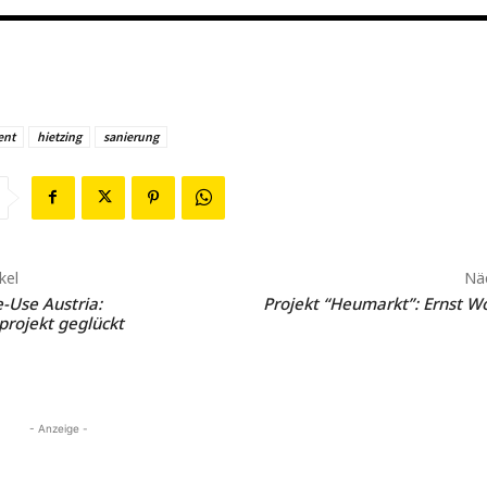
ent
hietzing
sanierung
kel
Näc
-Use Austria:
Projekt “Heumarkt”: Ernst Wo
rojekt geglückt
- Anzeige -