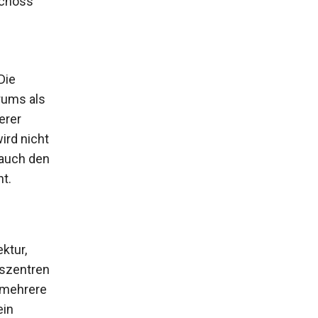
schoss
Die
rums als
erer
ird nicht
 auch den
t.
ktur,
fszentren
 mehrere
ein