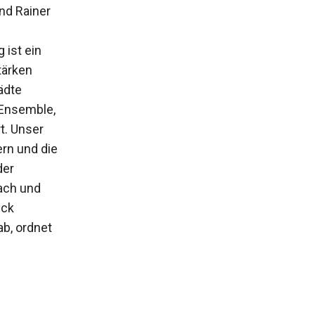
nd Rainer
 ist ein
tärken
ädte
 Ensemble,
t. Unser
ern und die
der
dach und
ück
b, ordnet