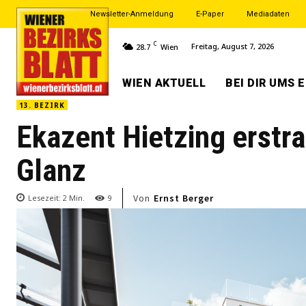
Newsletter-Anmeldung
E-Paper
Mediadaten
C
Freitag, August 7, 2026
28.7
Wien
WIEN AKTUELL
BEI DIR UMS 
13. BEZIRK
Ekazent Hietzing erstr
Glanz
Von
Ernst Berger
Lesezeit:
2
Min.
9