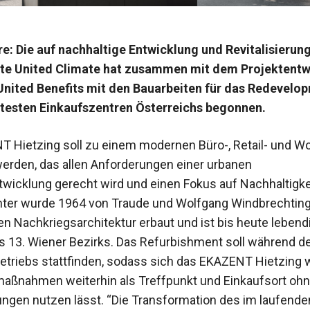
ure: Die auf nachhaltige Entwicklung und Revitalisierun
erte United Climate hat zusammen mit dem Projektentw
nited Benefits mit den Bauarbeiten für das Redevelo
ltesten Einkaufszentren Österreichs begonnen.
 Hietzing soll zu einem modernen Büro-, Retail- und W
rden, das allen Anforderungen einer urbanen
twicklung gerecht wird und einen Fokus auf Nachhaltigkei
ter wurde 1964 von Traude und Wolfgang Windbrechtinge
ren Nachkriegsarchitektur erbaut und ist bis heute lebend
 13. Wiener Bezirks. Das Refurbishment soll während d
etriebs stattfinden, sodass sich das EKAZENT Hietzing
ßnahmen weiterhin als Treffpunkt und Einkaufsort oh
ngen nutzen lässt. “Die Transformation des im laufende