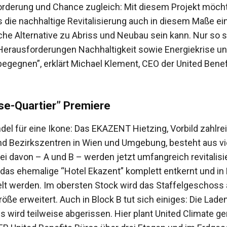
orderung und Chance zugleich: Mit diesem Projekt möch
s die nachhaltige Revitalisierung auch in diesem Maße ei
iche Alternative zu Abriss und Neubau sein kann. Nur so 
 Herausforderungen Nachhaltigkeit sowie Energiekrise u
 begegnen”, erklärt Michael Klement, CEO der United Benef
se-Quartier” Premiere
del für eine Ikone: Das EKAZENT Hietzing, Vorbild zahlre
nd Bezirkszentren in Wien und Umgebung, besteht aus vi
i davon – A und B – werden jetzt umfangreich revitalisie
l das ehemalige “Hotel Ekazent” komplett entkernt und in
 werden. Im obersten Stock wird das Staffelgeschoss 
ße erweitert. Auch in Block B tut sich einiges: Die Lade
 wird teilweise abgerissen. Hier plant United Climate 