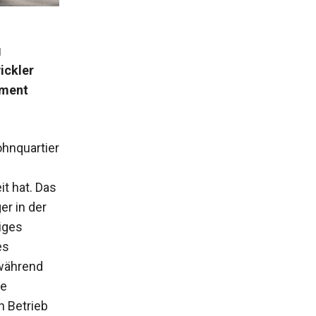
g
ickler
pment
ohnquartier
t hat. Das
r in der
iges
es
 während
ne
n Betrieb