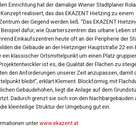
en Einrichtung hat der damalige Wiener Stadtplaner Rola
 Konzept realisiert, das das EKAZENT Hietzing zu einem
Zentrum der Gegend werden ließ. “Das EKAZENT Hietzing
Beispiel dafür, wie Quartierszentren das urbane Leben s
rend Einkaufszentren heute oft an der Peripherie der St
bilden die Gebäude an der Hietzinger Hauptstraße 22 ein
e ein klassischer Ortsmittelpunkt um einen Platz gruppier
Projektentwickler ist es, die Qualität der Flächen zu steig
en den Anforderungen unserer Zeit anzupassen, damit 
telpunkt bleibt”, erklärt Klement. Blockförmig, mit Flach
lichen Gebäudehöhen, liegt die Anlage auf dem Grundst
tzt. Dadurch grenzt sie sich von den Nachbargebäuden a
 die kleinteilige Struktur der Umgebung gut ein.
rmationen unter
www.ekazent.at