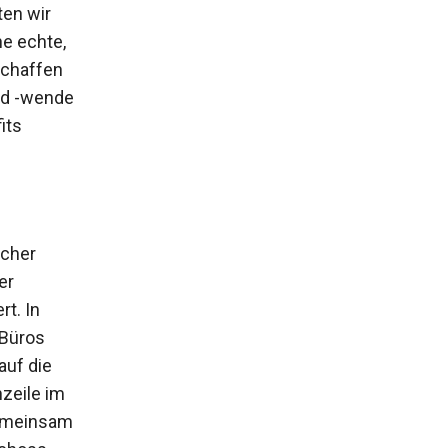
ten wir
ne echte,
schaffen
nd -wende
its
icher
er
rt. In
 Büros
auf die
nzeile im
gemeinsam