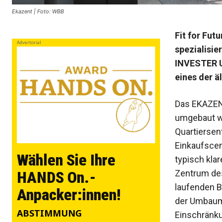
Ekazent | Foto: WBB
Fit for Fut
Advertorial
spezialisi
INVESTER U
eines der ä
Das EKAZENT
umgebaut we
Quartiersen
Einkaufscen
Wählen Sie Ihre
typisch kla
Zentrum des
HANDS On.-
laufenden B
Anpacker:innen!
der Umbauma
ABSTIMMUNG
Einschränku