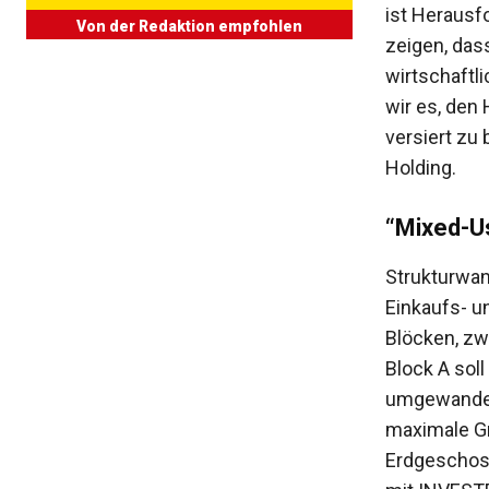
ist Herausf
Von der Redaktion empfohlen
zeigen, das
wirtschaftl
wir es, den
versiert zu
Holding.
“Mixed-U
Strukturwan
Einkaufs- u
Blöcken, zwe
Block A sol
umgewandelt
maximale Grö
Erdgeschoss