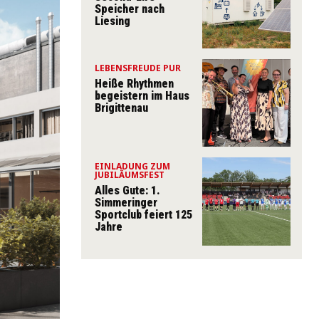
Speicher nach
Liesing
LEBENSFREUDE PUR
Heiße Rhythmen
begeistern im Haus
Brigittenau
EINLADUNG ZUM
JUBILÄUMSFEST
Alles Gute: 1.
Simmeringer
Sportclub feiert 125
Jahre