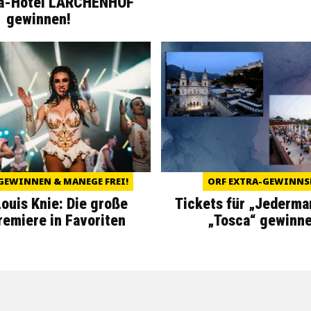
a-Hotel LÄRCHENHOF
gewinnen!
GEWINNEN & MANEGE FREI!
ORF EXTRA-GEWINNS
Louis Knie: Die große
Tickets für „Jederma
miere in Favoriten
„Tosca“ gewinne