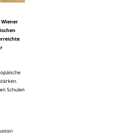
 Wiener
äischen
rreichte
r
ropäische
stärken.
ren Schulen
weiten