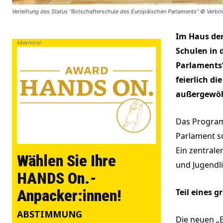
Verleihung des Status "Botschafterschule des Europäischen Parlaments" © Verb
Im Haus de
Advertorial
Schulen in 
Parlaments
feierlich d
außergewöh
Das Program
Parlament s
Ein zentrale
Wählen Sie Ihre
und Jugendl
HANDS On.-
Anpacker:innen!
Teil eines 
ABSTIMMUNG
Die neuen „B