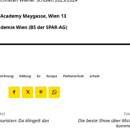
ichneten Wiener Schulen 2023/2024
 Academy Maygasse, Wien 13
demie Wien (BS der SPAR-AG)
eichnung
bildung
Eu
Europa
Partnerschule
schule
kel
Näc
risten: Da klingelt das
Die beste Show über Mic
kommt