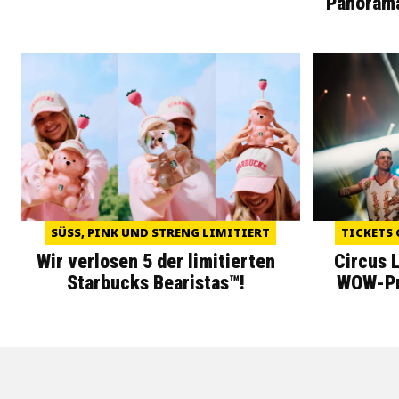
Panoram
SÜSS, PINK UND STRENG LIMITIERT
TICKETS 
Wir verlosen 5 der limitierten
Circus 
Starbucks Bearistas™!
WOW-Pre