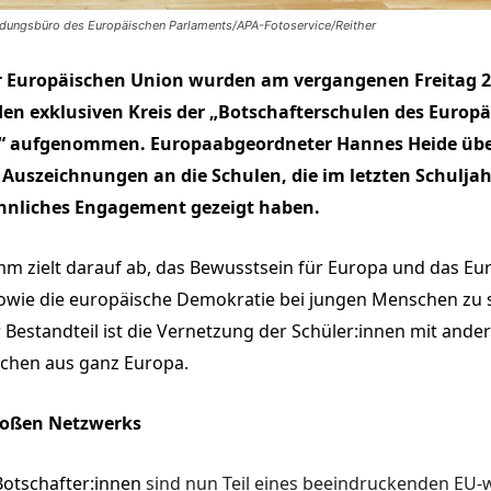
indungsbüro des Europäischen Parlaments/APA-Fotoservice/Reither
r Europäischen Union wurden am vergangenen Freitag 2
den exklusiven Kreis der „Botschafterschulen des Europ
“ aufgenommen. Europaabgeordneter Hannes Heide übe
ie Auszeichnungen an die Schulen, die im letzten Schuljah
nliches Engagement gezeigt haben.
m zielt darauf ab, das Bewusstsein für Europa und das Eu
owie die europäische Demokratie bei jungen Menschen zu 
r Bestandteil ist die Vernetzung der Schüler:innen
mit ande
ichen aus ganz Europa.
großen Netzwerks
otschafter:
innen
sind nun Teil eines beeindruckenden EU-