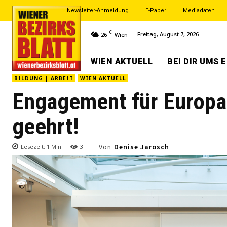
Newsletter-Anmeldung
E-Paper
Mediadaten
C
Freitag, August 7, 2026
26
Wien
WIEN AKTUELL
BEI DIR UMS 
BILDUNG | ARBEIT
WIEN AKTUELL
Engagement für Europa:
geehrt!
Von
Denise Jarosch
Lesezeit:
1
Min.
3