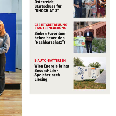
Österreich:
Startschuss für
“KNOCK AT 8”
GEBIETSBETREUUNG
STADTERNEUERUNG
Sieben Favoritner
heben heuer den
“Nachbarschatz”!
E-AUTO-BATTERIEN
Wien Energie bringt
Second-Life-
Speicher nach
Liesing