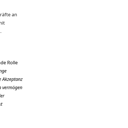
räfte an
mit
.
de Rolle
unge
e Akzeptanz
en vermögen
der
st