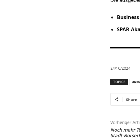
Die ausgeze
Business
SPAR-Aka
24/10/2024
TOPICS
ausz
Share
Vorheriger Arti
Noch mehr Tou
Stadt-Börserl