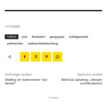
11/12/2023
TOPICS
1210
floridsdorf
georg papai
Schlingermarkt
weihnachten
weihnachtsbeleuchtung
Vorheriger Artikel
Nächster Artikel
Mödling: Ein Adventmarkt “wie
WAO! Das Speaking-, Lifestyle-
damals”
und Musikevent
- Anzeige -