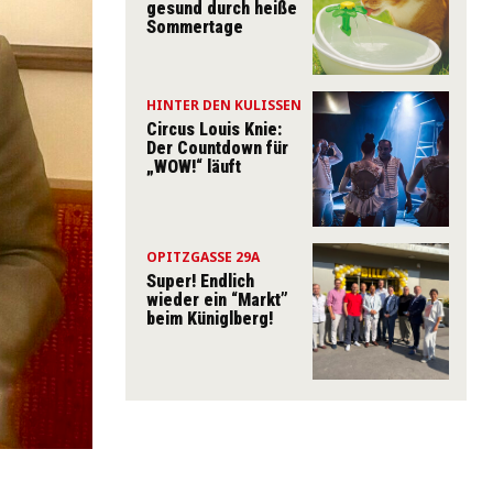
gesund durch heiße
Sommertage
HINTER DEN KULISSEN
Circus Louis Knie:
Der Countdown für
„WOW!“ läuft
OPITZGASSE 29A
Super! Endlich
wieder ein “Markt”
beim Küniglberg!