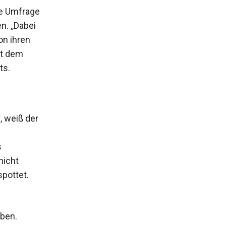
ne Umfrage
. ,,Dabei
on ihren
it dem
ts.
‘, weiß der
s
nicht
pottet.
aben.