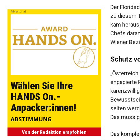
Der Florids
Advertorial
zu diesem T
kam heraus, 
Chefs daran
Wiener Bezir
Schutz vo
,,Österreich
engagierte P
Wählen Sie Ihre
karenzwillig
HANDS On.-
Bewusstsein
Anpacker:innen!
selten werd
Das muss gä
ABSTIMMUNG
Von der Redaktion empfohlen
Das komplet