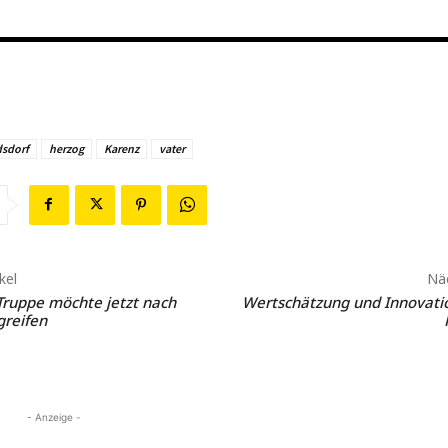
dsdorf
herzog
Karenz
vater
kel
Näc
Truppe möchte jetzt nach
Wertschätzung und Innovatio
greifen
- Anzeige -