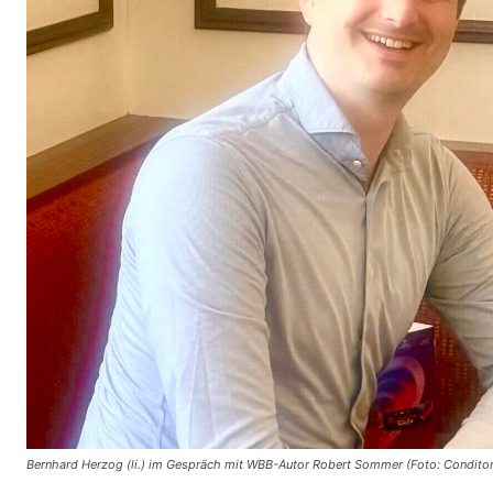
Bernhard Herzog (li.) im Gespräch mit WBB-Autor Robert Sommer (Foto: Conditore