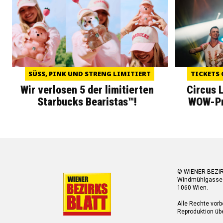
SÜSS, PINK UND STRENG LIMITIERT
TICKETS 
Wir verlosen 5 der limitierten
Circus 
Starbucks Bearistas™!
WOW-Pre
© WIENER BEZI
Windmühlgasse
1060 Wien.
Alle Rechte vorb
Reproduktion übe