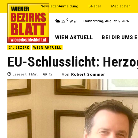
Newsletter-Anmeldung
E-Paper
Mediadaten
C
Donnerstag, August 6, 2026
35
Wien
WIEN AKTUELL
BEI DIR UMS 
21. BEZIRK
WIEN AKTUELL
EU-Schlusslicht: Herzog
Von
Robert Sommer
Lesezeit:
1
Min.
12