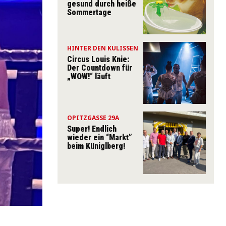
gesund durch heiße
Sommertage
HINTER DEN KULISSEN
Circus Louis Knie:
Der Countdown für
„WOW!“ läuft
OPITZGASSE 29A
Super! Endlich
wieder ein “Markt”
beim Küniglberg!