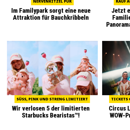
NERVENKITZEL PUR
RAUF A
Im Familypark sorgt eine neue
Jetzt 
Attraktion für Bauchkribbeln
Famili
Panoram
SÜSS, PINK UND STRENG LIMITIERT
TICKETS 
Wir verlosen 5 der limitierten
Circus 
Starbucks Bearistas™!
WOW-Pre