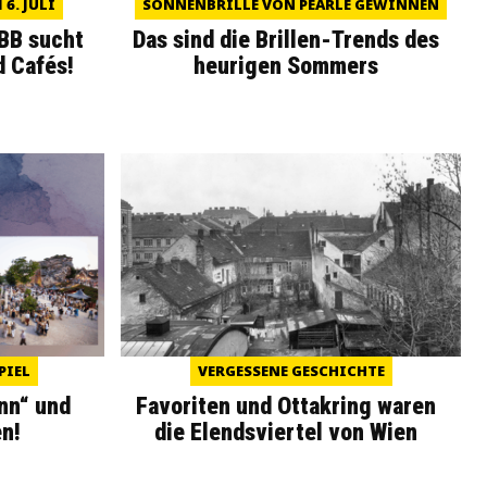
6. JULI
SONNENBRILLE VON PEARLE GEWINNEN
WBB sucht
Das sind die Brillen-Trends des
d Cafés!
heurigen Sommers
PIEL
VERGESSENE GESCHICHTE
nn“ und
Favoriten und Ottakring waren
n!
die Elendsviertel von Wien