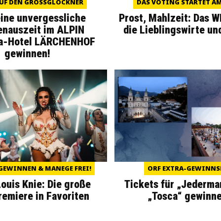
UF DEN GROSSGLOCKNER
DAS VOTING STARTET AM 
eine unvergessliche
Prost, Mahlzeit: Das 
enauszeit im ALPIN
die Lieblingswirte un
a-Hotel LÄRCHENHOF
gewinnen!
GEWINNEN & MANEGE FREI!
ORF EXTRA-GEWINNS
Louis Knie: Die große
Tickets für „Jederma
miere in Favoriten
„Tosca“ gewinne