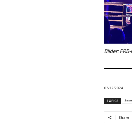
Bilder: FRB-
02/12/2024
TOPICS
bou
Share