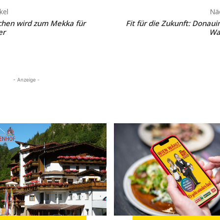
kel
Näc
hen wird zum Mekka für
Fit für die Zukunft: Donaui
er
Wa
- Anzeige -