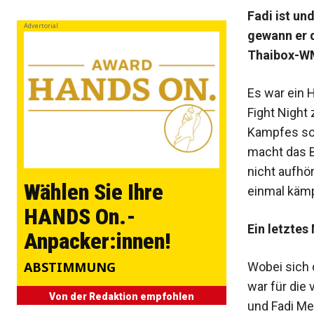
Fadi ist un
Advertorial
gewann er d
Thaibox-WM
Es war ein 
Fight Night
Kampfes so 
macht das B
nicht aufhör
Wählen Sie Ihre
einmal käm
HANDS On.-
Ein letztes
Anpacker:innen!
ABSTIMMUNG
Wobei sich 
war für die
Von der Redaktion empfohlen
und Fadi Me