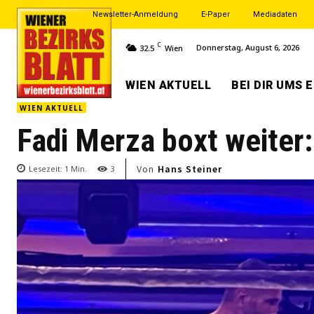
Newsletter-Anmeldung
E-Paper
Mediadaten
C
Donnerstag, August 6, 2026
32.5
Wien
WIEN AKTUELL
BEI DIR UMS 
WIEN AKTUELL
Fadi Merza boxt weiter:
Von
Hans Steiner
Lesezeit:
1
Min.
3