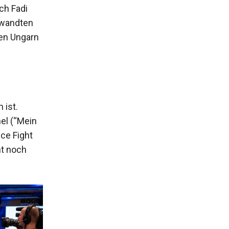
ch Fadi
rwandten
en Ungarn
 ist.
el (“Mein
nce Fight
ht noch