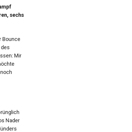
kampf
ren, sechs
er Bounce
 des
ssen: Mir
möchte
z noch
prünglich
os Nader
ründers