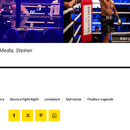
Media, Steiner
nce
Bounce Fight Night
comeback
fadi merza
Thaibox-Legende