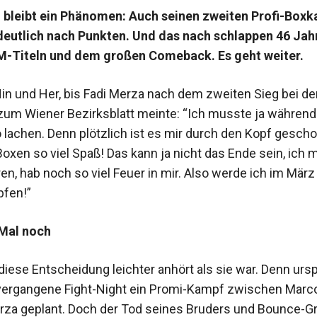
d bleibt ein Phänomen: Auch seinen zweiten Profi-Box
eutlich nach Punkten. Und das nach schlappen 46 Jah
-Titeln und dem großen Comeback. Es geht weiter.
Hin und Her, bis Fadi Merza nach dem zweiten Sieg bei d
 zum Wiener Bezirksblatt meinte: “Ich musste ja während
lachen. Denn plötzlich ist es mir durch den Kopf gescho
oxen so viel Spaß! Das kann ja nicht das Ende sein, ich 
en, hab noch so viel Feuer in mir. Also werde ich im Mär
pfen!”
 Mal noch
diese Entscheidung leichter anhört als sie war. Denn urs
 vergangene Fight-Night ein Promi-Kampf zwischen Marc
rza geplant. Doch der Tod seines Bruders und Bounce-G