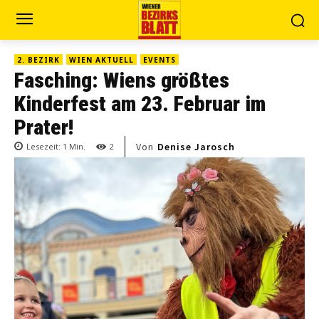
2. BEZIRK
WIEN AKTUELL
EVENTS
Fasching: Wiens größtes
Kinderfest am 23. Februar im
Prater!
Von
Denise Jarosch
Lesezeit:
1
Min.
2