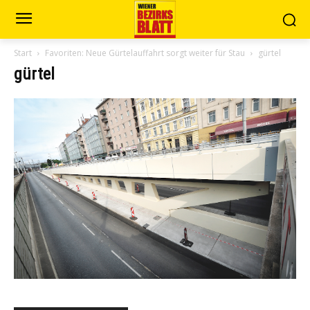
Start
Favoriten: Neue Gürtelauffahrt sorgt weiter für Stau
gürtel
gürtel