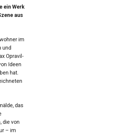
e ein Werk
 Szene aus
Bewohner im
n und
x Opravil-
on Ideen
ben hat.
zeichneten
mälde, das
e
, die von
ur – im