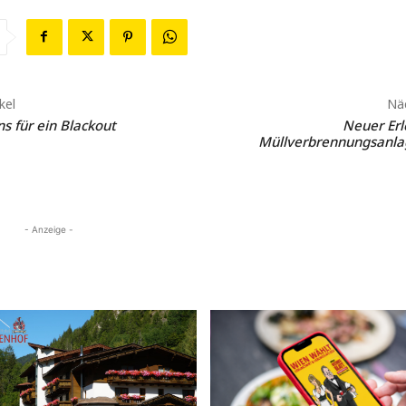
kel
Näc
ns für ein Blackout
Neuer Erl
Müllverbrennungsanlag
- Anzeige -