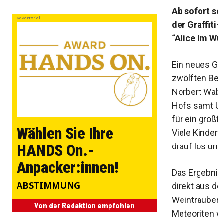
Ab sofort 
Advertorial
der Graffit
“Alice im W
Ein neues G
zwölften Be
Norbert Wab
Hofs samt 
für ein gro
Wählen Sie Ihre
Viele Kinder
drauf los u
HANDS On.-
Anpacker:innen!
Das Ergebni
ABSTIMMUNG
direkt aus 
Weintrauben
Von der Redaktion empfohlen
Meteoriten 