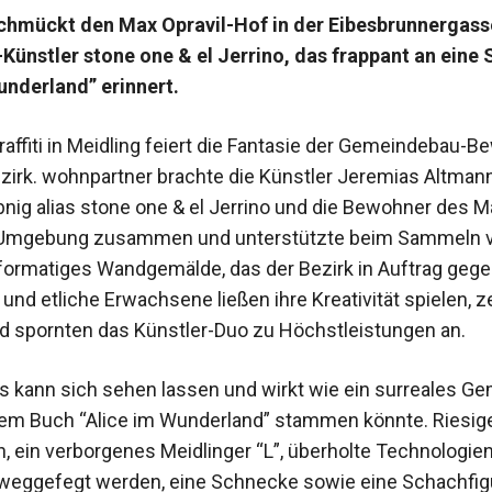
schmückt den Max Opravil-Hof in der Eibesbrunnergass
i-Künstler stone one & el Jerrino, das frappant an eine
underland” erinnert.
raffiti in Meidling feiert die Fantasie der Gemeindebau-
zirk. wohnpartner brachte die Künstler Jeremias Altman
nig alias stone one & el Jerrino und die Bewohner des Ma
Umgebung zusammen und unterstützte beim Sammeln v
ßformatiges Wandgemälde, das der Bezirk in Auftrag gege
 und etliche Erwachsene ließen ihre Kreativität spielen, 
nd spornten das Künstler-Duo zu Höchstleistungen an.
s kann sich sehen lassen und wirkt wie ein surreales Ge
dem Buch “Alice im Wunderland” stammen könnte. Riesig
, ein verborgenes Meidlinger “L”, überholte Technologien
weggefegt werden, eine Schnecke sowie eine Schachfig