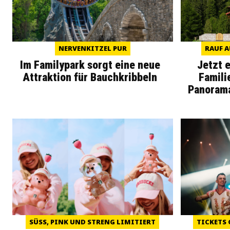
NERVENKITZEL PUR
RAUF A
Im Familypark sorgt eine neue
Jetzt 
Attraktion für Bauchkribbeln
Famili
Panoram
SÜSS, PINK UND STRENG LIMITIERT
TICKETS 