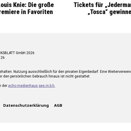
Louis Knie: Die große
Tickets für „Jederma
miere in Favoriten
„Tosca“ gewinne
RKSBLATT GmbH 2026
 26
ehalten. Nutzung ausschließlich für den privaten Eigenbedarf. Eine Weiterverwe
r den persönlichen Gebrauch hinaus ist nicht gestattet.
n der
echo medienhaus ges.m.b.h.
Datenschutzerklärung
AGB