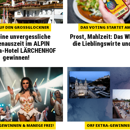
UF DEN GROSSGLOCKNER
DAS VOTING STARTET AM 
eine unvergessliche
Prost, Mahlzeit: Das 
enauszeit im ALPIN
die Lieblingswirte un
a-Hotel LÄRCHENHOF
gewinnen!
GEWINNEN & MANEGE FREI!
ORF EXTRA-GEWINNS