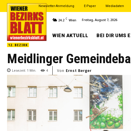
Newsletter-Anmeldung
E-Paper
Mediadaten
C
Freitag, August 7, 2026
24.2
Wien
WIEN AKTUELL
BEI DIR UMS 
12. BEZIRK
Meidlinger Gemeindebau
Von
Ernst Berger
Lesezeit:
1
Min.
4