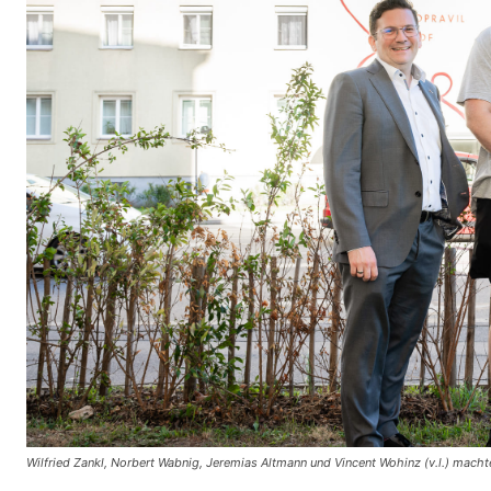
Wilfried Zankl, Norbert Wabnig, Jeremias Altmann und Vincent Wohinz (v.l.) macht