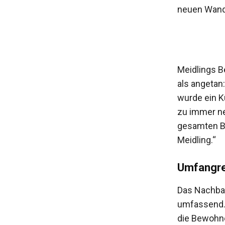
neuen Wand
Meidlings B
als angeta
wurde ein Ku
zu immer ne
gesamten Be
Meidling.“
Umfangr
Das Nachbar
umfassend. 
die Bewohne