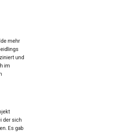
lde mehr
eidlings
ziniert und
ch im
n
ojekt
i der sich
en. Es gab