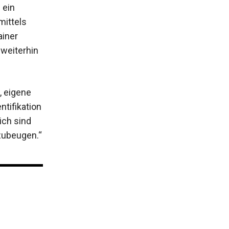
 ein
ittels
ainer
 weiterhin
, eigene
tifikation
ich sind
zubeugen.“