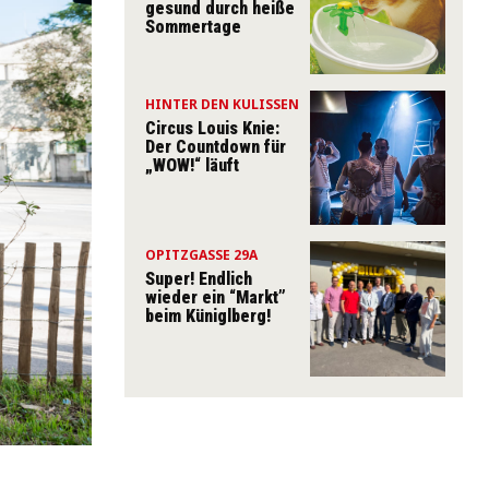
gesund durch heiße
Sommertage
HINTER DEN KULISSEN
Circus Louis Knie:
Der Countdown für
„WOW!“ läuft
OPITZGASSE 29A
Super! Endlich
wieder ein “Markt”
beim Küniglberg!