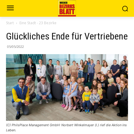
Start
Eine Stadt - 23 Bezirke
Glückliches Ende für Vertriebene
05/05/2022
(C) PhilsPlace Management GmbH: Norbert Winkelmayer (l.) rief die Aktion ins
Leben.