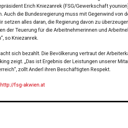
e­präsident Erich Kniezanrek (FSG/Gewerkschaft younion)
h. Auch die Bundesregierung muss mit Gegenwind von d
r setzen alles daran, die Regierung davon zu über­zeugen
n der Teuerung für die Arbeitneh­merinnen und Arbeitn
, ­so Kniezanrek.
macht sich bezahlt. Die Bevölkerung vertraut der Arbeiter
ing zeigt. „Das ist Ergebnis der Leistungen unserer Mit­
rreich“, zollt Anderl ihren ­Beschäftigten Respekt.
:
http://fsg-akwien.at­