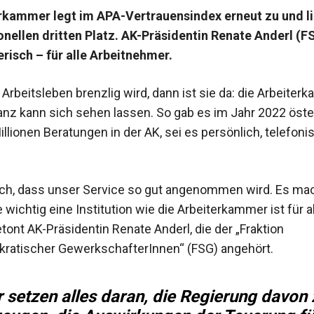
rkammer legt im APA-Vertrauensindex erneut zu und l
nellen dritten Platz. AK-Präsidentin Renate Anderl (F
risch – für alle Arbeitnehmer.
Arbeitsleben brenzlig wird, dann ist sie da: die Arbeite
ilanz kann sich sehen lassen. So gab es im Jahr 2022 öste
llionen Beratungen in der AK, sei es persönlich, telefoni
ich, dass unser Service so gut angenommen wird. Es ma
e wichtig eine Institution wie die Arbeiterkammer ist für al
etont AK-Präsidentin Renate Anderl, die der „Fraktion
ratischer GewerkschafterInnen“ (FSG) angehört.
r setzen alles daran, die Regierung davon 