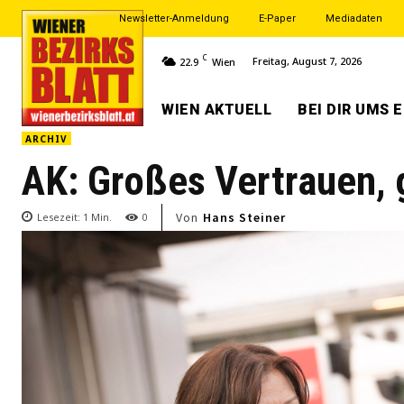
Newsletter-Anmeldung
E-Paper
Mediadaten
C
Freitag, August 7, 2026
22.9
Wien
WIEN AKTUELL
BEI DIR UMS 
ARCHIV
AK: Großes Vertrauen,
Von
Hans Steiner
Lesezeit:
1
Min.
0