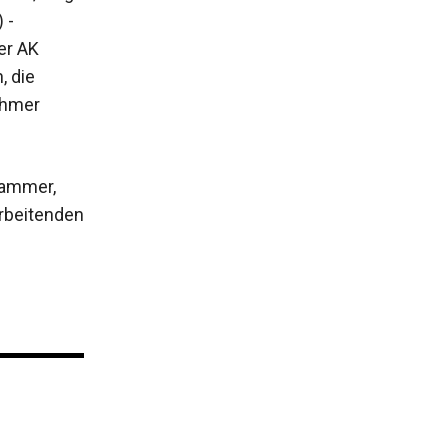
 ­
er AK
, die
ehmer
kammer,
arbeitenden