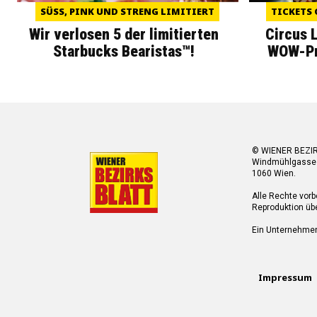
SÜSS, PINK UND STRENG LIMITIERT
TICKETS 
Wir verlosen 5 der limitierten
Circus 
Starbucks Bearistas™!
WOW-Pre
© WIENER BEZI
Windmühlgasse
1060 Wien.
Alle Rechte vorb
Reproduktion übe
Ein Unternehme
Impressum