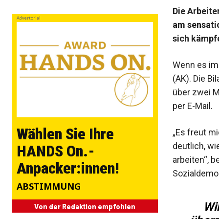
Die Arbeite
Advertorial
am sensatio
sich kämpfe
Wenn es im ­
(AK). Die B
über zwei Mi
per E-Mail.
Wählen Sie Ihre
„Es freut m
deutlich, wi
HANDS On.-
arbeiten“, b
Anpacker:innen!
Sozialdemok
ABSTIMMUNG
Wi
Von der Redaktion empfohlen