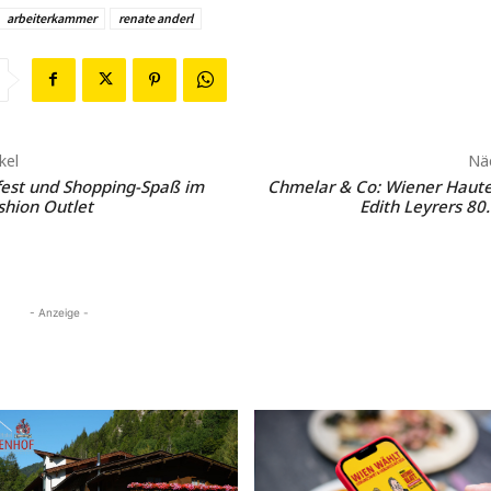
arbeiterkammer
renate anderl
kel
Näc
est und Shopping-Spaß im
Chmelar & Co: Wiener Haute
hion Outlet
Edith Leyrers 80
- Anzeige -