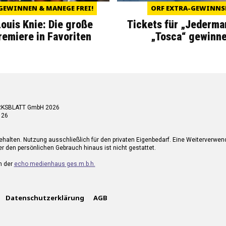
GEWINNEN & MANEGE FREI!
ORF EXTRA-GEWINNS
Louis Knie: Die große
Tickets für „Jederma
miere in Favoriten
„Tosca“ gewinne
RKSBLATT GmbH 2026
 26
ehalten. Nutzung ausschließlich für den privaten Eigenbedarf. Eine Weiterverwe
r den persönlichen Gebrauch hinaus ist nicht gestattet.
n der
echo medienhaus ges.m.b.h.
Datenschutzerklärung
AGB