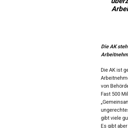
überz
Arbe
Die AK steht
Arbeitnehm
Die AK ist 
Arbeitnehme
von Behörde
Fast 500 Mil
„Gemeinsam 
ungerechtes
gibt viele g
Es gibt aber