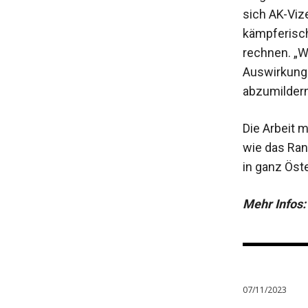
sich AK-Viz
kämpferisc
rechnen. „Wi
Auswirkunge
abzumildern“
Die Arbeit 
wie das Rank
in ganz Öste
Mehr Infos
07/11/2023