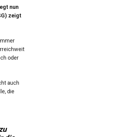
iegt nun
SG) zeigt
rkammer
rreichweit
sch oder
cht auch
le, die
zu