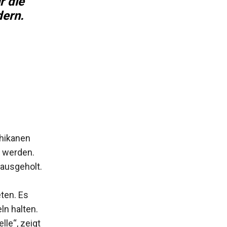
r die
ern.
chikanen
 werden.
rausgeholt.
ten. Es
ln halten.
lle“, zeigt