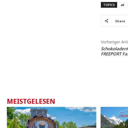
TOPICS
ak
Share
Vorheriger Arti
Schokoladenf
FREEPORT Fas
MEISTGELESEN