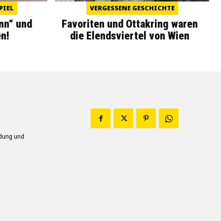
PIEL
VERGESSENE GESCHICHTE
nn“ und
Favoriten und Ottakring waren
n!
die Elendsviertel von Wien
ndung und