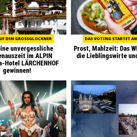
UF DEN GROSSGLOCKNER
DAS VOTING STARTET AM 
eine unvergessliche
Prost, Mahlzeit: Das 
enauszeit im ALPIN
die Lieblingswirte un
a-Hotel LÄRCHENHOF
gewinnen!