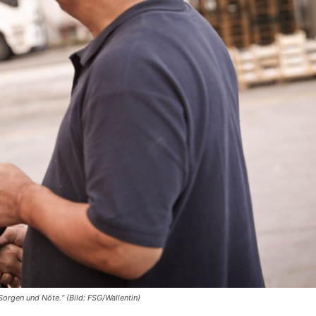
orgen und Nöte.“ (Bild: FSG/Wallentin)