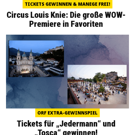
TICKETS GEWINNEN & MANEGE FREI!
Circus Louis Knie: Die große WOW-
Premiere in Favoriten
ORF EXTRA-GEWINNSPIEL
Tickets für „Jedermann“ und
„Tosca“ gewinnen!