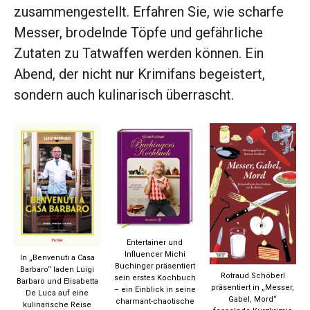
zusammengestellt. Erfahren Sie, wie scharfe
Messer, brodelnde Töpfe und gefährliche
Zutaten zu Tatwaffen werden können. Ein
Abend, der nicht nur Krimifans begeistert,
sondern auch kulinarisch überrascht.
Entertainer und
Influencer Michi
In „Benvenuti a Casa
Buchinger präsentiert
Barbaro“ laden Luigi
Rotraud Schöberl
sein erstes Kochbuch
Barbaro und Elisabetta
präsentiert in „Messer,
– ein Einblick in seine
De Luca auf eine
Gabel, Mord“
charmant-chaotische
kulinarische Reise