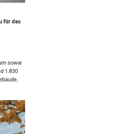
 für das
rum sowie
nd 1.830
ebäude,