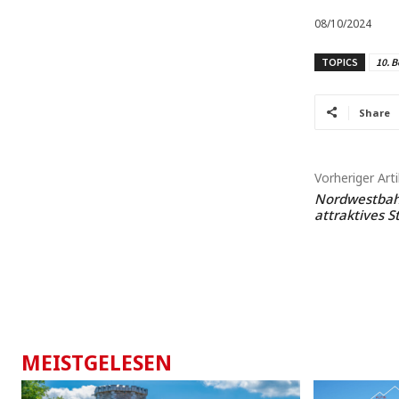
08/10/2024
TOPICS
10. B
Share
Vorheriger Arti
Nordwestbahn
attraktives S
MEISTGELESEN