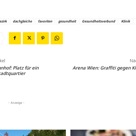
ezirk
dachgleiche
favoriten
gesundheit
Gesundheitsverbund
Klinik
kel
Näc
hof: Platz für ein
Arena Wien: Graffiti gegen Ki
tadtquartier
- Anzeige -