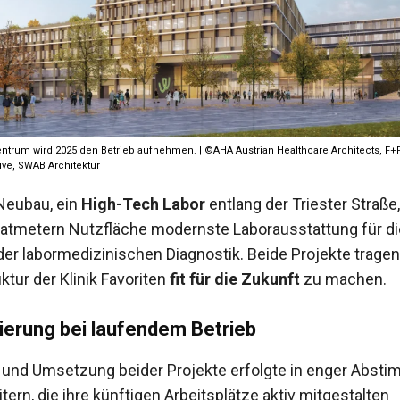
ntrum wird 2025 den Betrieb aufnehmen. | ©AHA Austrian Healthcare Architects, F+P
tive, SWAB Architektur
Neubau, ein
High-Tech Labor
entlang der Triester Straße,
atmetern Nutzfläche modernste Laborausstattung für d
der labormedizinischen Diagnostik. Beide Projekte tragen
uktur der Klinik Favoriten
fit für die Zukunft
zu machen.
ierung bei laufendem Betrieb
 und Umsetzung beider Projekte erfolgte in enger Abst
tern, die ihre künftigen Arbeitsplätze aktiv mitgestalten