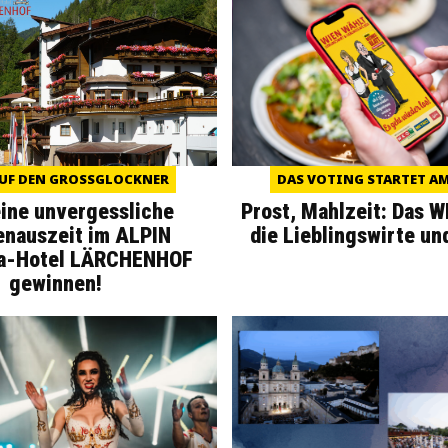
UF DEN GROSSGLOCKNER
DAS VOTING STARTET AM 
eine unvergessliche
Prost, Mahlzeit: Das 
enauszeit im ALPIN
die Lieblingswirte un
a-Hotel LÄRCHENHOF
gewinnen!