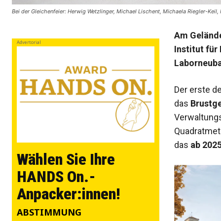
Bei der Gleichenfeier: Herwig Wetzlinger, Michael Lischent, Michaela Riegler-Keil, 
Am Gelände
Advertorial
Institut fu
Laborneubau
Der erste de
das
Brustg
Verwaltungs
Quadratmet
das
ab 202
Wählen Sie Ihre
HANDS On.-
Anpacker:innen!
ABSTIMMUNG