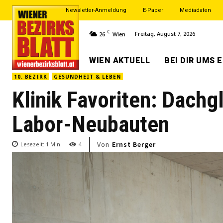
Newsletter-Anmeldung
E-Paper
Mediadaten
C
Freitag, August 7, 2026
26
Wien
WIEN AKTUELL
BEI DIR UMS 
10. BEZIRK
GESUNDHEIT & LEBEN
Klinik Favoriten: Dachg
Labor-Neubauten
Von
Ernst Berger
Lesezeit:
1
Min.
4