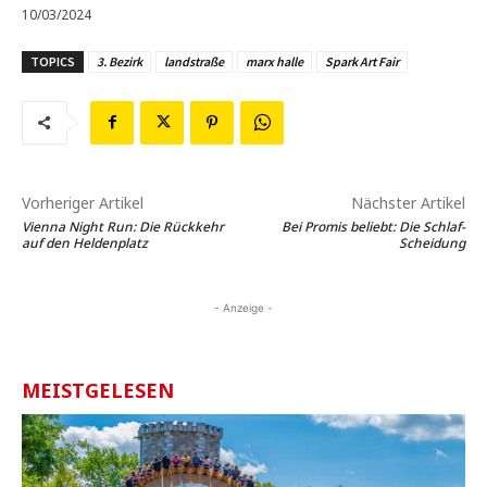
10/03/2024
TOPICS
3. Bezirk
landstraße
marx halle
Spark Art Fair
Vorheriger Artikel
Nächster Artikel
Vienna Night Run: Die Rückkehr
Bei Promis beliebt: Die Schlaf-
auf den Heldenplatz
Scheidung
- Anzeige -
MEISTGELESEN