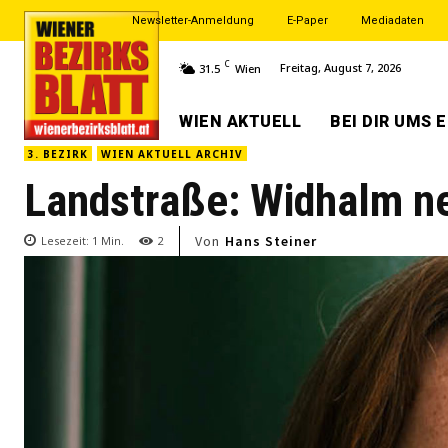
Newsletter-Anmeldung
E-Paper
Mediadaten
C
Freitag, August 7, 2026
31.5
Wien
WIEN AKTUELL
BEI DIR UMS 
3. BEZIRK
WIEN AKTUELL ARCHIV
Landstraße: Widhalm ne
Von
Hans Steiner
Lesezeit:
1
Min.
2