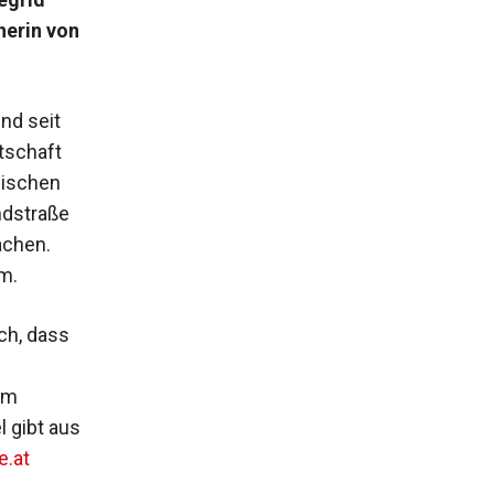
herin von
nd seit
tschaft
gischen
ndstraße
achen.
m.
ch, dass
im
 gibt aus
e.at