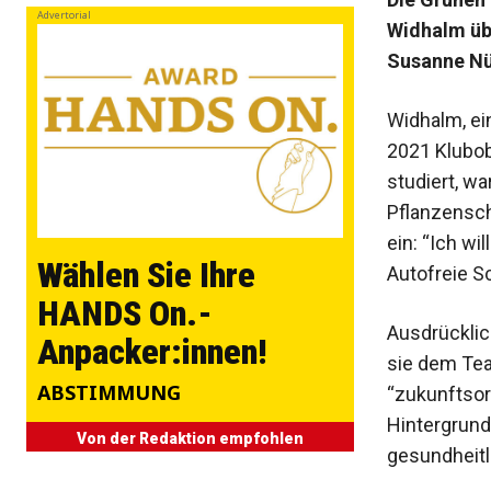
Advertorial
Widhalm üb
Susanne Nü
Widhalm, ei
2021 Klubob
studiert, w
Pflanzenschu
ein: “Ich w
Wählen Sie Ihre
Autofreie S
HANDS On.-
Ausdrücklic
Anpacker:innen!
sie dem Team
ABSTIMMUNG
“zukunftsori
Hintergrund
Von der Redaktion empfohlen
gesundheitl