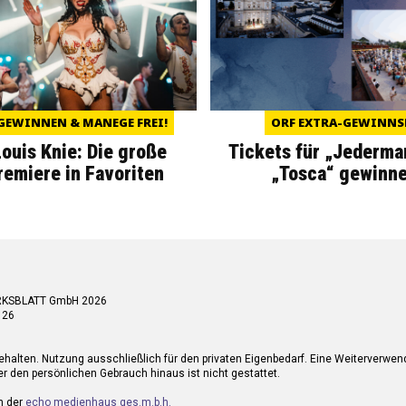
GEWINNEN & MANEGE FREI!
ORF EXTRA-GEWINNS
Louis Knie: Die große
Tickets für „Jederma
miere in Favoriten
„Tosca“ gewinne
RKSBLATT GmbH 2026
 26
ehalten. Nutzung ausschließlich für den privaten Eigenbedarf. Eine Weiterverwe
r den persönlichen Gebrauch hinaus ist nicht gestattet.
n der
echo medienhaus ges.m.b.h.