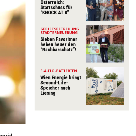
Österreich:
Startschuss für
“KNOCK AT 8”
GEBIETSBETREUUNG
STADTERNEUERUNG
Sieben Favoritner
heben heuer den
“Nachbarschatz”!
E-AUTO-BATTERIEN
Wien Energie bringt
Second-Life-
Speicher nach
Liesing
egrid