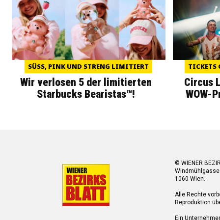
SÜSS, PINK UND STRENG LIMITIERT
TICKETS 
Wir verlosen 5 der limitierten
Circus 
Starbucks Bearistas™!
WOW-Pre
© WIENER BEZI
Windmühlgasse
1060 Wien.
Alle Rechte vorb
Reproduktion übe
Ein Unternehme