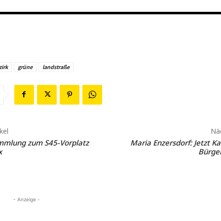
zirk
grüne
landstraße
kel
Näc
mmlung zum S45-Vorplatz
Maria Enzersdorf: Jetzt Ka
x
Bürger
- Anzeige -