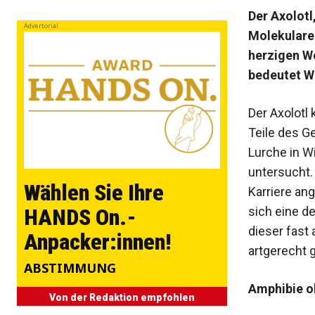
Der Axolotl
Advertorial
Molekulare
herzigen W
bedeutet W
Der Axolotl
Teile des G
Lurche in W
untersucht.
Wählen Sie Ihre
Karriere ang
sich eine d
HANDS On.-
dieser fast
Anpacker:innen!
artgerecht g
ABSTIMMUNG
Amphibie 
Von der Redaktion empfohlen