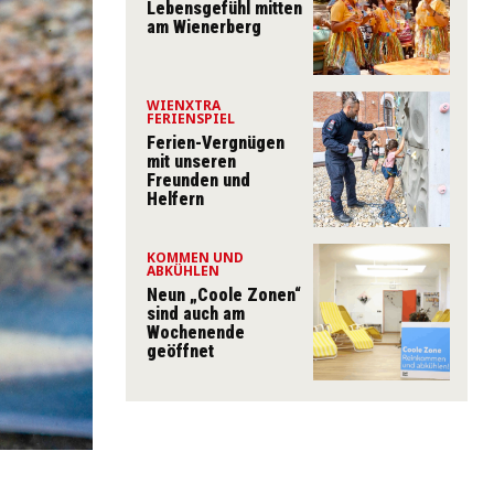
Lebensgefühl mitten
am Wienerberg
WIENXTRA
FERIENSPIEL
Ferien-Vergnügen
mit unseren
Freunden und
Helfern
KOMMEN UND
ABKÜHLEN
Neun „Coole Zonen“
sind auch am
Wochenende
geöffnet