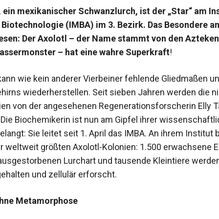
, ein mexikanischer Schwanzlurch, ist der „Star“ am Ins
 Biotechnologie (IMBA) im 3. Bezirk. Das Besondere a
esen: Der Axolotl – der Name stammt von den Azteken
assermonster – hat eine wahre Superkraft
!
 kann wie kein anderer Vierbeiner fehlende Gliedmaßen u
ehirns wiederherstellen.
Seit sieben Jahren werden die n
ien von der angesehenen Regenerationsforscherin Elly 
 Die Biochemikerin ist nun am Gipfel ihrer wissenschaftl
elangt: Sie leitet seit 1. April das IMBA. An ihrem Institut 
er weltweit größten Axolotl-Kolonien: 1.500 erwachsene 
 ausgestorbenen Lurchart und tausende Kleintiere werden
ehalten und zellulär erforscht.
ohne Metamorphose