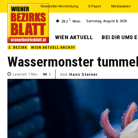
Newsletter-Anmeldung
E-Paper
Mediadaten
C
Samstag, August 8, 2026
28.2
Wien
WIEN AKTUELL
BEI DIR UMS 
3. BEZIRK
WIEN AKTUELL ARCHIV
Wassermonster tummeln 
Von
Hans Steiner
Lesezeit:
1
Min.
5