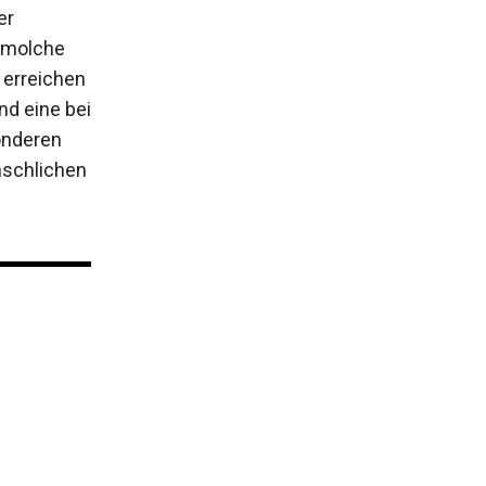
er
nmolche
l erreichen
nd eine bei
onderen
nschlichen