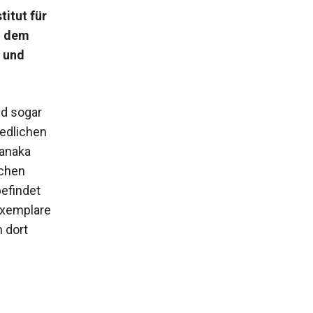
titut für
n dem
 und
nd sogar
iedlichen
Tanaka
ichen
befindet
Exemplare
 dort