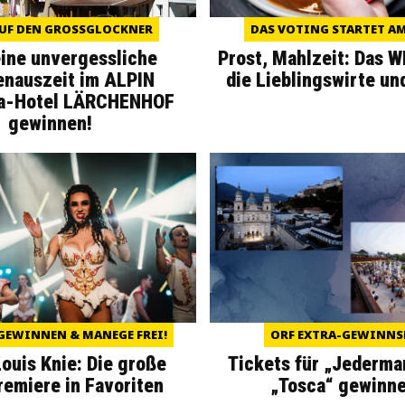
UF DEN GROSSGLOCKNER
DAS VOTING STARTET AM 
eine unvergessliche
Prost, Mahlzeit: Das 
enauszeit im ALPIN
die Lieblingswirte un
a-Hotel LÄRCHENHOF
gewinnen!
GEWINNEN & MANEGE FREI!
ORF EXTRA-GEWINNS
Louis Knie: Die große
Tickets für „Jederma
miere in Favoriten
„Tosca“ gewinne