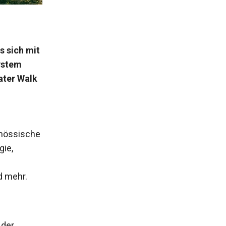
 sich mit
ystem
ater Walk
nössische
gie,
d mehr.
 der