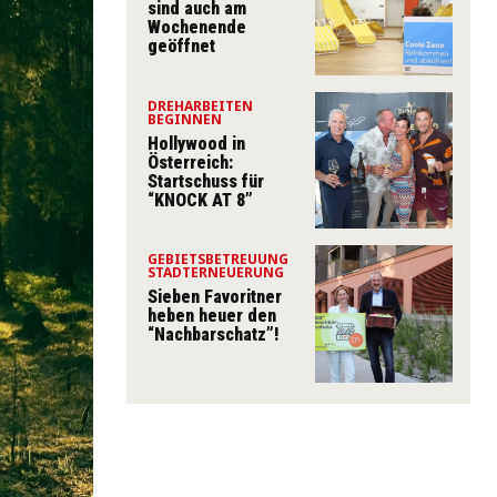
sind auch am
Wochenende
geöffnet
DREHARBEITEN
BEGINNEN
Hollywood in
Österreich:
Startschuss für
“KNOCK AT 8”
GEBIETSBETREUUNG
STADTERNEUERUNG
Sieben Favoritner
heben heuer den
“Nachbarschatz”!