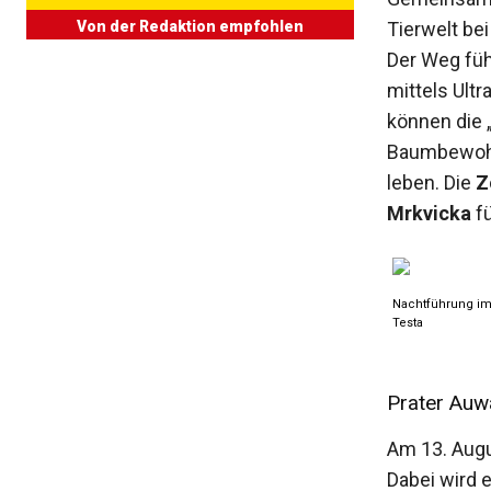
Tierwelt bei
Von der Redaktion empfohlen
Der Weg füh
mittels Ult
können die 
Baumbewohn
leben. Die
Zo
Mrkvicka
fü
Nachtführung im
Testa
Prater Auwa
Am 13. Augu
Dabei wird e