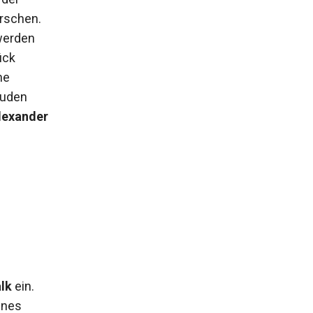
orschen.
werden
ück
he
äuden
lexander
lk
ein.
ines