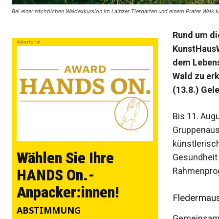
Bei einer nächtlichen Waldexkursion im Lainzer Tiergarten und einem Prater Wa
Rund um di
Advertorial
KunstHausW
dem Lebens
Wald zu erk
(13.8.) Gel
Bis 11. Aug
Gruppenaus
künstlerisc
Wählen Sie Ihre
Gesundheit 
Rahmenprog
HANDS On.-
Anpacker:innen!
Fledermaus,
ABSTIMMUNG
Gemeinsam ka