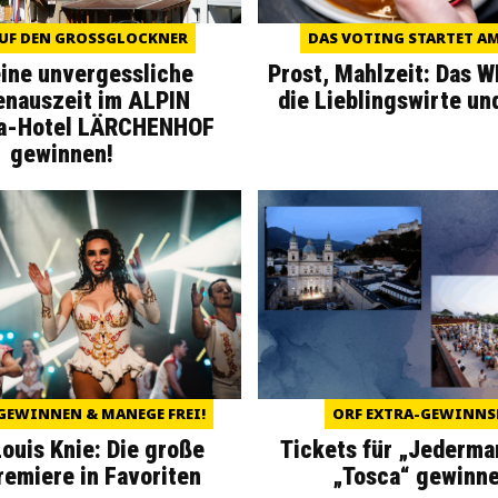
UF DEN GROSSGLOCKNER
DAS VOTING STARTET AM 
eine unvergessliche
Prost, Mahlzeit: Das 
enauszeit im ALPIN
die Lieblingswirte un
a-Hotel LÄRCHENHOF
gewinnen!
GEWINNEN & MANEGE FREI!
ORF EXTRA-GEWINNS
Louis Knie: Die große
Tickets für „Jederma
miere in Favoriten
„Tosca“ gewinne