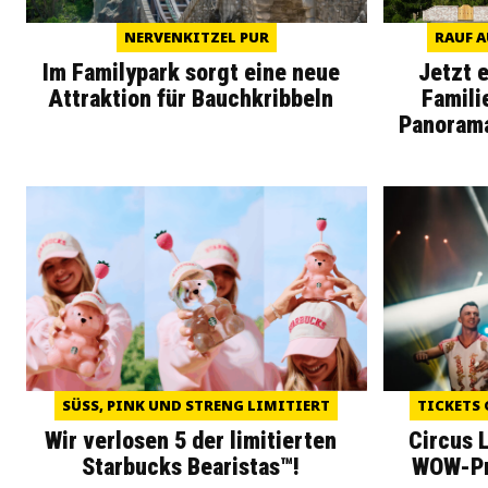
NERVENKITZEL PUR
RAUF A
Im Familypark sorgt eine neue
Jetzt 
Attraktion für Bauchkribbeln
Famili
Panoram
SÜSS, PINK UND STRENG LIMITIERT
TICKETS 
Wir verlosen 5 der limitierten
Circus 
Starbucks Bearistas™!
WOW-Pre