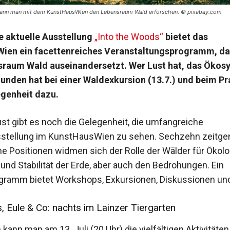
lk kann man mit dem KunstHausWien den Lebensraum Wald erforschen. © pixabay.com
e aktuelle Ausstellung
„Into the Woods“
bietet das
ien ein facettenreiches Veranstaltungsprogramm, das
raum Wald auseinandersetzt. Wer Lust hat, das Ökos
unden hat bei einer Waldexkursion (13.7.) und beim Pr
egenheit dazu.
ust gibt es noch die Gelegenheit, die umfangreiche
stellung im KunstHausWien zu sehen. Sechzehn zeitge
he Positionen widmen sich der Rolle der Wälder für Ökolo
und Stabilität der Erde, aber auch den Bedrohungen. Ein
ramm bietet Workshops, Exkursionen, Diskussionen un
 Eule & Co: nachts im Lainzer Tiergarten
nn man am 13. Juli (20 Uhr) die vielfältigen Aktivitäten