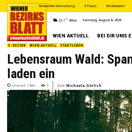
Newsletter-Anmeldung
E-Paper
Mediadaten
C
Samstag, August 8, 2026
21.7
Wien
WIEN AKTUELL
BEI DIR UMS 
3. BEZIRK
WIEN AKTUELL
STADTLEBEN
Lebensraum Wald: Spa
laden ein
Von
Michaela Görlich
Lesezeit:
1
Min.
5