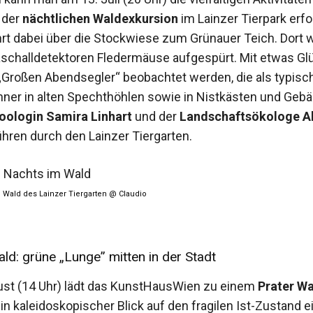
 der
nächtlichen Waldexkursion
im Lainzer Tierpark erf
rt dabei über die Stockwiese zum Grünauer Teich. Dort 
raschalldetektoren Fledermäuse aufgespürt. Mit etwas Gl
„Großen Abendsegler“ beobachtet werden, die als typisc
er in alten Spechthöhlen sowie in Nistkästen und Geb
ologin Samira Linhart
und der
Landschaftsökologe A
hren durch den Lainzer Tiergarten.
 Wald des Lainzer Tiergarten @ Claudio
ld: grüne „Lunge” mitten in der Stadt
st (14 Uhr) lädt das KunstHausWien zu einem
Prater Wa
in kaleidoskopischer Blick auf den fragilen Ist-Zustand e