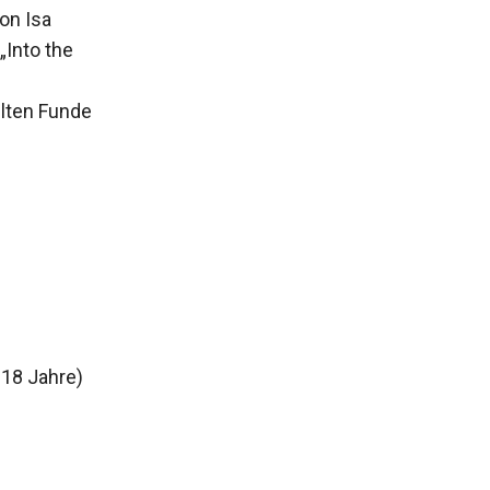
on Isa
 „Into the
lten Funde
 18 Jahre)