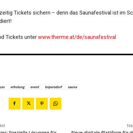
eitig Tickets sichern – denn das Saunafestival ist im S
diert!
und Tickets unter
www.therme.at/de/saunafestival
uss
erholung
event
loipersdorf
sauna
kel
Näc
ties: Spezielle Lösungen für
Neue digitale Plattform für di