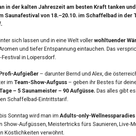
 in der kalten Jahreszeit am besten Kraft tanken und
m Saunafestival von 18.–20.10. im Schaffelbad in der
.
inter sich lassen und in eine Welt voller
wohltuender Wä
Aromen und tiefer Entspannung eintauchen. Das verspri
Festival in Loipersdorf.
 Profi-Aufgießer
– darunter Bernd und Alex, die österrei
ter im
Team-Show-Aufguss
– geben ihr Bestes für dein
 Tage – 5 Saunameister – 90 Aufgüsse.
Das alles gibt es
n Schaffelbad-Eintrittstarif.
 bis Sonntag wird man im
Adults-only-Wellnessparadies
en Show-Aufgüssen, Meistertricks fürs Saunieren, Live-M
en Köstlichkeiten verwöhnt.