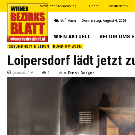
Newsletter-Anmeldung
E-Paper
Mediadaten
C
Donnerstag, August 6, 2026
35
Wien
WIEN AKTUELL
BEI DIR UMS 
GESUNDHEIT & LEBEN
RUND UM WIEN
Loipersdorf lädt jetzt 
Von
Ernst Berger
Lesezeit:
1
Min.
2