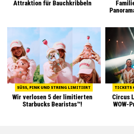
Attraktion für Bauchkribbeln
Famili
Panoram
SÜSS, PINK UND STRENG LIMITIERT
TICKETS 
Wir verlosen 5 der limitierten
Circus 
Starbucks Bearistas™!
WOW-Pre