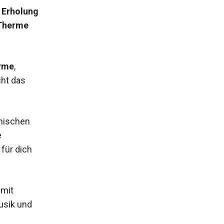
 Erholung
 Therme
rme
,
cht das
chischen
e
 für dich
mit
usik und