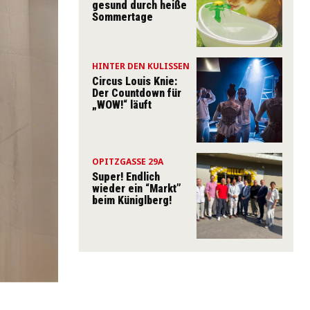
gesund durch heiße
Sommertage
HINTER DEN KULISSEN
Circus Louis Knie:
Der Countdown für
„WOW!“ läuft
OPITZGASSE 29A
Super! Endlich
wieder ein “Markt”
beim Küniglberg!