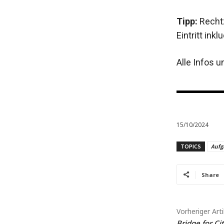
Tipp:
Rechtz
Eintritt inklu
Alle Infos 
15/10/2024
TOPICS
Aufg
Share
Vorheriger Arti
Bridge for Ci