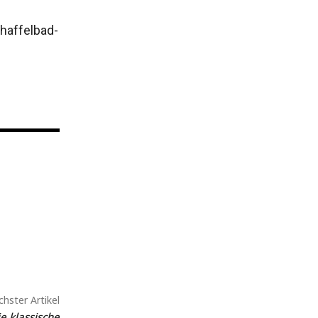
chaffelbad-
hster Artikel
e klassische