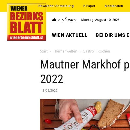
Newsletter-Anmeldung
E-Paper
Mediadaten
C
Montag, August 10, 2026
20.5
Wien
WIEN AKTUELL
BEI DIR UMS 
Start
Themenwelten
Gastro | Kochen
Mautner Markhof pr
2022
18/05/2022