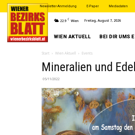
Newsletter-Anmeldung
E-Paper
Mediadaten
C
Freitag, August 7, 2026
22.9
Wien
WIEN AKTUELL
BEI DIR UMS 
Start
Wien Aktuell
Events
Mineralien und Ede
05/11/2022