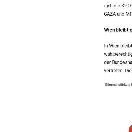
sich die KPÖ 
GAZA und MFG
Wien bleibt 
In Wien bleib
wahlberechti
der Bundeshau
vertreten. Di