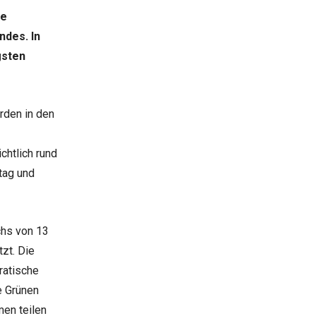
ie
ndes. In
gsten
rden in den
chtlich rund
tag und
chs von 13
zt. Die
ratische
e Grünen
men teilen