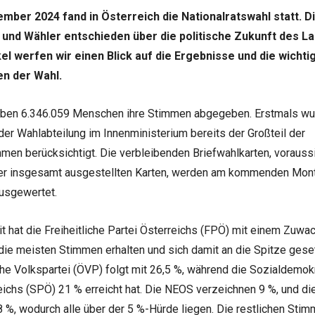
mber 2024 fand in Österreich die Nationalratswahl statt. D
und Wähler entschieden über die politische Zukunft des La
el werfen wir einen Blick auf die Ergebnisse und die wichti
en der Wahl.
ben 6.346.059 Menschen ihre Stimmen abgegeben. Erstmals wu
er Wahlabteilung im Innenministerium bereits der Großteil der
men berücksichtigt. Die verbleibenden Briefwahlkarten, voraussi
er insgesamt ausgestellten Karten, werden am kommenden Mon
usgewertet.
t hat die Freiheitliche Partei Österreichs (FPÖ) mit einem Zuwa
die meisten Stimmen erhalten und sich damit an die Spitze geset
he Volkspartei (ÖVP) folgt mit 26,5 %, während die Sozialdemok
eichs (SPÖ) 21 % erreicht hat. Die NEOS verzeichnen 9 %, und di
%, wodurch alle über der 5 %-Hürde liegen. Die restlichen Stim