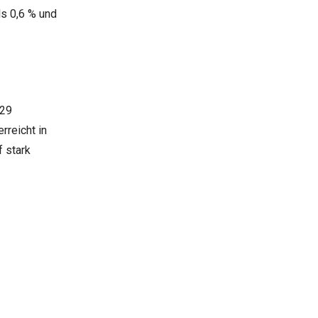
ls 0,6 % und
929
reicht in
 stark