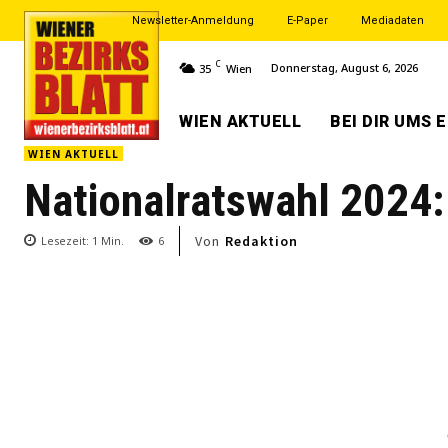
Newsletter-Anmeldung
E-Paper
Mediadaten
C
Donnerstag, August 6, 2026
35
Wien
WIEN AKTUELL
BEI DIR UMS 
WIEN AKTUELL
Nationalratswahl 2024: 
Von
Redaktion
Lesezeit:
1
Min.
6