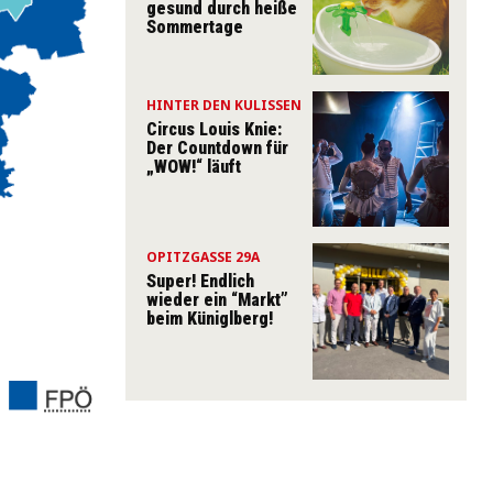
gesund durch heiße
Sommertage
HINTER DEN KULISSEN
Circus Louis Knie:
Der Countdown für
„WOW!“ läuft
OPITZGASSE 29A
Super! Endlich
wieder ein “Markt”
beim Küniglberg!