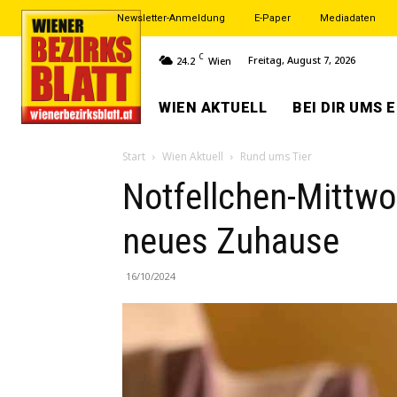
Newsletter-Anmeldung
E-Paper
Mediadaten
C
Freitag, August 7, 2026
24.2
Wien
WIEN AKTUELL
BEI DIR UMS 
Start
Wien Aktuell
Rund ums Tier
Notfellchen-Mittwo
neues Zuhause
16/10/2024