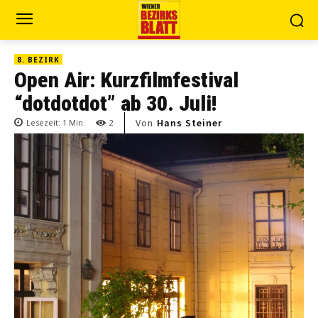
8. BEZIRK
Open Air: Kurzfilmfestival
“dotdotdot” ab 30. Juli!
Von
Hans Steiner
Lesezeit:
1
Min.
2