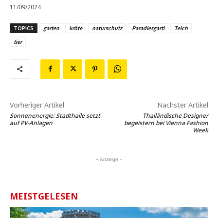
11/09/2024
TOPICS
garten
kröte
naturschutz
Paradiesgartl
Teich
tier
Vorheriger Artikel
Nächster Artikel
Sonnenenergie: Stadthalle setzt
Thailändische Designer
auf PV-Anlagen
begeistern bei Vienna Fashion
Week
- Anzeige -
MEISTGELESEN