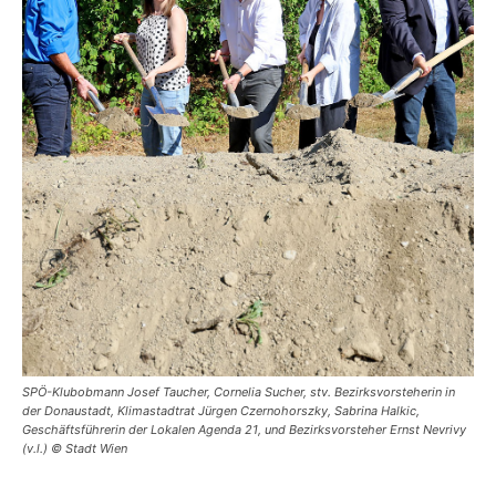
SPÖ-Klubobmann Josef Taucher, Cornelia Sucher, stv. Bezirksvorsteherin in
der Donaustadt, Klimastadtrat Jürgen Czernohorszky, Sabrina Halkic,
Geschäftsführerin der Lokalen Agenda 21, und Bezirksvorsteher Ernst Nevrivy
(v.l.) © Stadt Wien