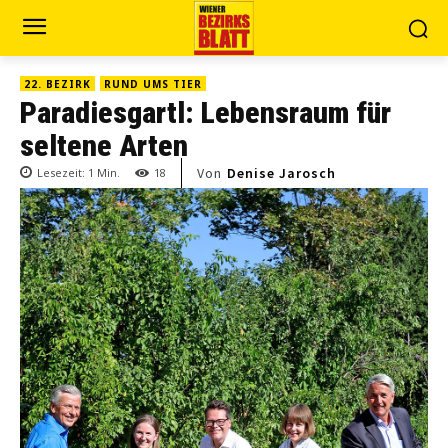
22. BEZIRK
RUND UMS TIER
Paradiesgartl: Lebensraum für
seltene Arten
Von
Denise Jarosch
Lesezeit:
1
Min.
18