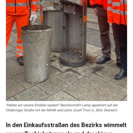
"Halten wir unsere Straßen sauber!" Bezirkschefin Lamp appelliert auf der
Ottakringer Straße mit der MA48 und Leiter Josef Thon (r., Bild: Steiner)).
In den Einkaufsstraßen des Bezirks wimmelt