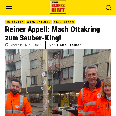
16. BEZIRK
WIEN AKTUELL
STADTLEBEN
Reiner Appell: Mach Ottakring
zum Sauber-King!
Von
Hans Steiner
Lesezeit:
1
Min.
5