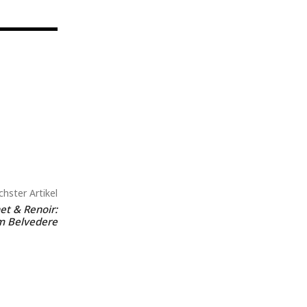
hster Artikel
t & Renoir:
m Belvedere