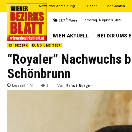
Newsletter-Anmeldung
E-Paper
Mediadaten
C
Samstag, August 8, 2026
21.7
Wien
WIEN AKTUELL
BEI DIR UMS 
13. BEZIRK
RUND UMS TIER
“Royaler” Nachwuchs be
Schönbrunn
Von
Ernst Berger
Lesezeit:
1
Min.
3