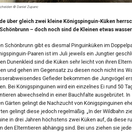
rscheiden © Daniel Zupanc
e über gleich zwei kleine Königspinguin-Küken herrsc
 Schönbrunn – doch noch sind de Kleinen etwas wasse
en Schönbrunn gibt es diesmal Pinguinküken im Doppelpa
igspinguin-Paaren ist im Juli jeweils ein Jungtier geschl
en Dunenkleid sind die Küken sehr leicht von ihren Eltern
en und gehen im Gegensatz zu diesen noch nicht ins Wa
asserabweisendes Gefieder bekommen die Jungvögel ers
n. Bei Königspinguinen wird ein einzelnes Ei rund 50 Ta
rntieren abwechselnd in einer Bauchfalte ausgebrütet. In
n Gärten gelingt die Nachzucht von Königspinguinen ehe
ten gelingt diese jedoch regelmäßig. „In der Wildbahn zi
ine in drei Jahren höchstens zwei Küken auf, da diese ru
n den Elterntieren abhängig sind. Bei uns ziehen sie jede