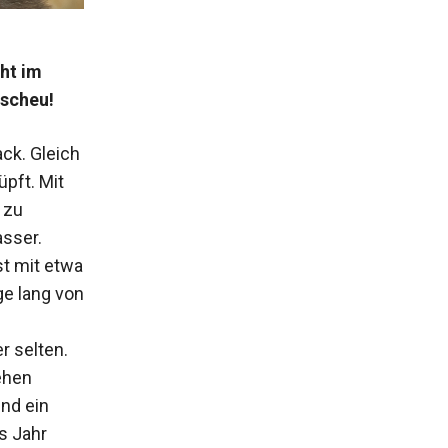
ht im
rscheu!
ck. Gleich
üpft. Mit
 zu
sser.
t mit etwa
ge lang von
r selten.
ehen
nd ein
s Jahr