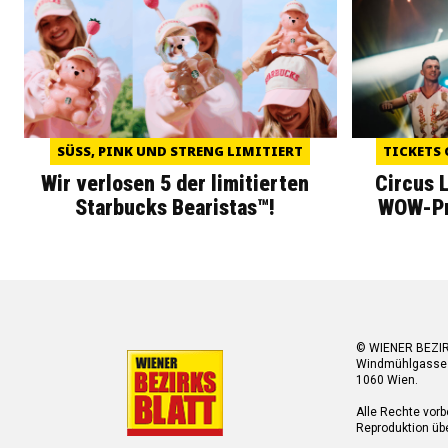
SÜSS, PINK UND STRENG LIMITIERT
TICKETS 
Wir verlosen 5 der limitierten
Circus 
Starbucks Bearistas™!
WOW-Pre
© WIENER BEZI
Windmühlgasse
1060 Wien.
Alle Rechte vorb
Reproduktion übe