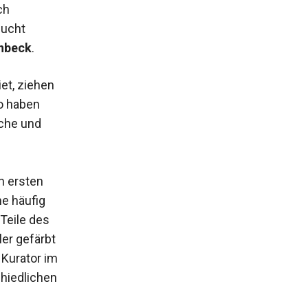
ch
zucht
nbeck
.
et, ziehen
So haben
sche und
n ersten
ne häufig
Teile des
er gefärbt
 Kurator im
chiedlichen