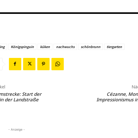
ing
Königspinguin
küken
nachwuchs
schönbrunn
tiergarten
kel
Näc
strecke: Start der
Cézanne, Mone
in der Landstraße
Impressionismus i
- Anzeige -