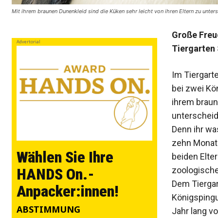
Mit ihrem braunen Dunenkleid sind die Küken sehr leicht von ihren Eltern zu unte
Große Freud
Advertorial
Tiergarten
Im Tiergart
bei zwei Kön
ihrem braun
unterscheid
Denn ihr w
zehn Monate
Wählen Sie Ihre
beiden Elte
zoologische
HANDS On.-
Dem Tiergar
Anpacker:innen!
Königspingu
ABSTIMMUNG
Jahr lang vo