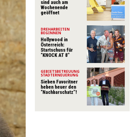
sind auch am
Wochenende
geöffnet
DREHARBEITEN
BEGINNEN
Hollywood in
Österreich:
Startschuss für
“KNOCK AT 8”
GEBIETSBETREUUNG
STADTERNEUERUNG
Sieben Favoritner
heben heuer den
“Nachbarschatz”!