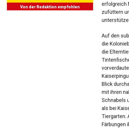
erfolgreich
Von der Redaktion empfohlen
zufüttern u
unterstützen
Auf den sub
die Kolonieb
die Elternt
Tintenfisch
vorverdaute
Kaiserpingu
Blick durch
mit ihren n
Schnabels u
als bei Kais
Tiergarten.
Färbungen i