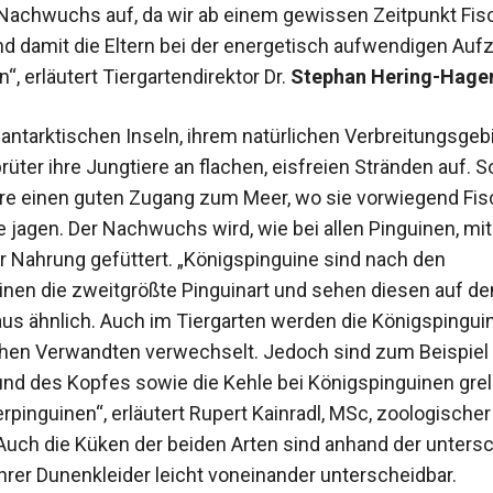
 Nachwuchs auf, da wir ab einem gewissen Zeitpunkt Fis
nd damit die Eltern bei der energetisch aufwendigen Auf
“, erläutert Tiergartendirektor Dr.
Stephan Hering-Hage
antarktischen Inseln, ihrem natürlichen Verbreitungsgebi
rüter ihre Jungtiere an flachen, eisfreien Stränden auf. 
iere einen guten Zugang zum Meer, wo sie vorwiegend Fi
e jagen. Der Nachwuchs wird, wie bei allen Pinguinen, mit
r Nahrung gefüttert. „Königspinguine sind nach den
inen die zweitgrößte Pinguinart und sehen diesen auf de
aus ähnlich. Auch im Tiergarten werden die Königspingui
ahen Verwandten verwechselt. Jedoch sind zum Beispiel 
nd des Kopfes sowie die Kehle bei Königspinguinen grell
erpinguinen“, erläutert Rupert Kainradl, MSc, zoologischer
 Auch die Küken der beiden Arten sind anhand der unters
hrer Dunenkleider leicht voneinander unterscheidbar.