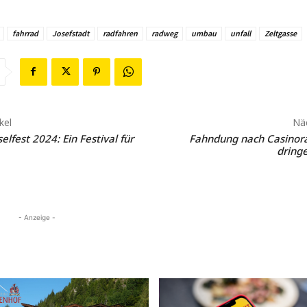
fahrrad
Josefstadt
radfahren
radweg
umbau
unfall
Zeltgasse
kel
Näc
lfest 2024: Ein Festival für
Fahndung nach Casinor
dring
- Anzeige -