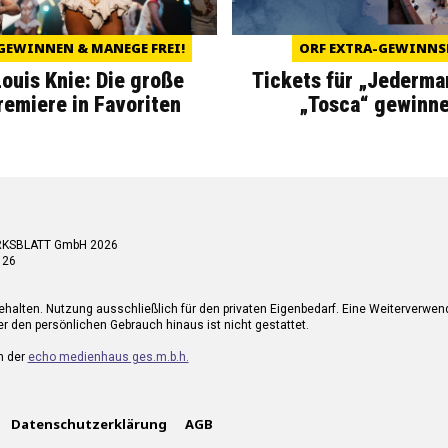
GEWINNEN & MANEGE FREI!
ORF EXTRA-GEWINNS
Louis Knie: Die große
Tickets für „Jederma
miere in Favoriten
„Tosca“ gewinne
RKSBLATT GmbH 2026
 26
ehalten. Nutzung ausschließlich für den privaten Eigenbedarf. Eine Weiterverwe
r den persönlichen Gebrauch hinaus ist nicht gestattet.
n der
echo medienhaus ges.m.b.h.
Datenschutzerklärung
AGB