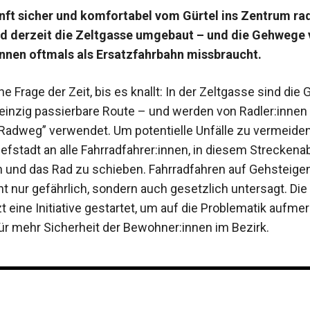
ft sicher und komfortabel vom Gürtel ins Zentrum ra
rd derzeit die Zeltgasse umgebaut – und die Gehwege
innen oftmals als Ersatzfahrbahn missbraucht.
ine Frage der Zeit, bis es knallt: In der Zeltgasse sind die
e einzig passierbare Route – und werden von Radler:innen
adweg” verwendet. Um potentielle Unfälle zu vermeiden,
efstadt an alle Fahrradfahrer:innen, in diesem Streckena
 und das Rad zu schieben. Fahrradfahren auf Gehsteigen
t nur gefährlich, sondern auch gesetzlich untersagt. Die 
t eine Initiative gestartet, um auf die Problematik aufm
r mehr Sicherheit der Bewohner:innen im Bezirk.