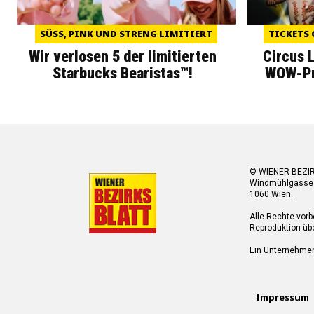
SÜSS, PINK UND STRENG LIMITIERT
TICKETS 
Wir verlosen 5 der limitierten
Circus 
Starbucks Bearistas™!
WOW-Pre
© WIENER BEZI
Windmühlgasse
1060 Wien.
Alle Rechte vorb
Reproduktion übe
Ein Unternehme
Impressum