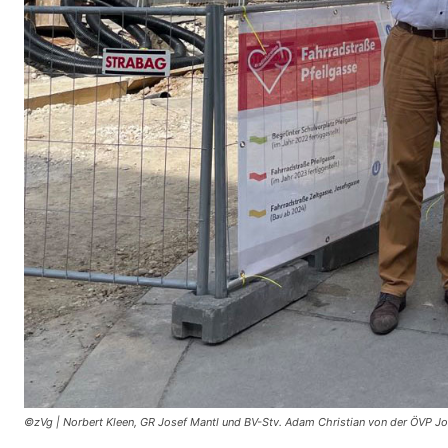
©zVg | Norbert Kleen, GR Josef Mantl und BV-Stv. Adam Christian von der ÖVP J