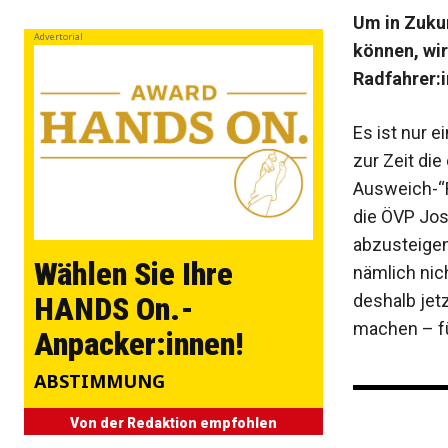
Um in Zukun
Advertorial
können, wi
Radfahrer:
Es ist nur e
zur Zeit di
Ausweich-“R
die ÖVP Jos
abzusteigen
Wählen Sie Ihre
nämlich nich
deshalb jetz
HANDS On.-
machen – fü
Anpacker:innen!
ABSTIMMUNG
Von der Redaktion empfohlen