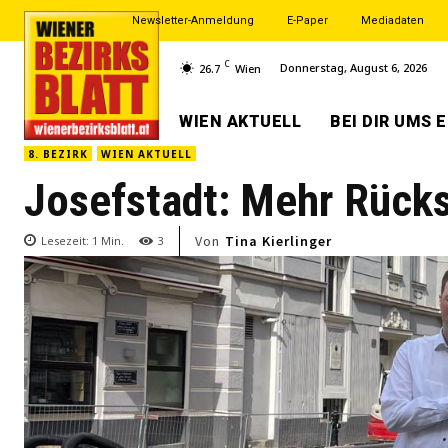
Newsletter-Anmeldung
E-Paper
Mediadaten
C
Donnerstag, August 6, 2026
26.7
Wien
WIEN AKTUELL
BEI DIR UMS 
8. BEZIRK
WIEN AKTUELL
Josefstadt: Mehr Rücks
Von
Tina Kierlinger
Lesezeit:
1
Min.
3