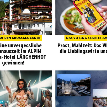
UF DEN GROSSGLOCKNER
DAS VOTING STARTET AM 
eine unvergessliche
Prost, Mahlzeit: Das 
enauszeit im ALPIN
die Lieblingswirte un
a-Hotel LÄRCHENHOF
gewinnen!