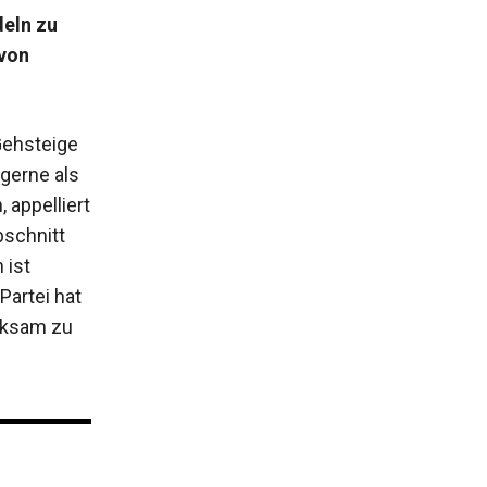
deln zu
 von
 Gehsteige
 gerne als
 appelliert
bschnitt
 ist
Partei hat
erksam zu