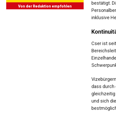
bestätigt. D
Von der Redaktion empfohlen
Personalbe
inklusive He
Kontinuit
Cser ist sei
Bereichslei
Einzelhand
Schwerpunk
Vizebürger
dass durch 
gleichzeiti
und sich die
bestmöglich