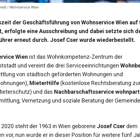
chedl / Wohnservice Wien
szeit der Geschäftsführung von Wohnservice Wien auf 
t, erfolgte eine Ausschreibung und dabei setzte sich de
hrer erneut durch. Josef Cser wurde wiederbestellt.
rvice Wien
ist das Wohnkompetenz-Zentrum der
stadt und vereint die drei Serviceeinrichtungen
Wohnbe
ttlung von städtisch geförderten Wohnungen und
ohnungen),
MieterHilfe
(kostenlose Rechtsberatung z
ieterschutz) und das
Nachbarschaftsservice wohnpart
rmittlung, Vernetzung und soziale Beratung der Gemeind
r 2020 steht der 1963 in Wien geborene
Josef Cser
dem
 vor, nun wurde er in dieser Position für weitere fünf Ja