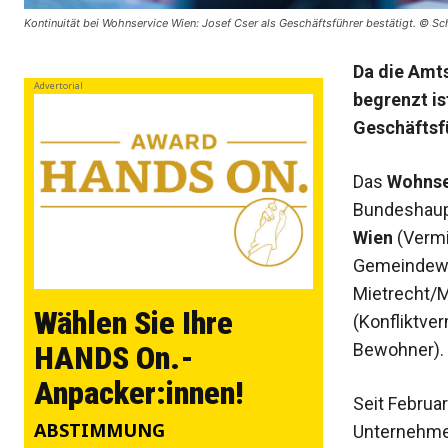
Kontinuität bei Wohnservice Wien: Josef Cser als Geschäftsführer bestätigt. © S
Da die Amt
Advertorial
begrenzt is
Geschäftsfü
Das
Wohnse
Bundeshaupt
Wien
(Vermi
Gemeindew
Mietrecht/M
Wählen Sie Ihre
(Konfliktve
Bewohner).
HANDS On.-
Anpacker:innen!
Seit Februa
ABSTIMMUNG
Unternehmen