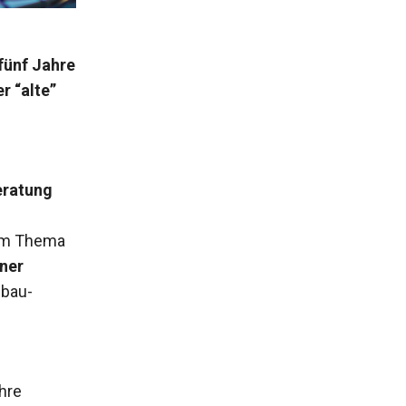
fünf Jahre
r “alte”
ratung
um Thema
ner
ebau-
hre