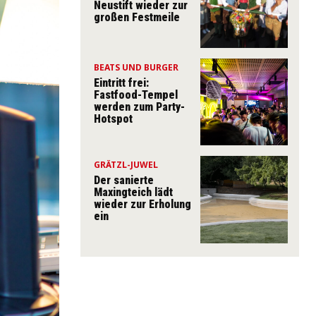
Neustift wieder zur
großen Festmeile
BEATS UND BURGER
Eintritt frei:
Fastfood-Tempel
werden zum Party-
Hotspot
GRÄTZL-JUWEL
Der sanierte
Maxingteich lädt
wieder zur Erholung
ein