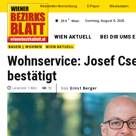
Newsletter-Anmeldung
E-Paper
Mediadaten
C
Sonntag, August 9, 2026
29.9
Wien
WIEN AKTUELL
BEI DIR UMS 
BAUEN | WOHNEN
WIEN AKTUELL
Wohnservice: Josef Cse
bestätigt
Von
Ernst Berger
Lesezeit:
1
Min.
10