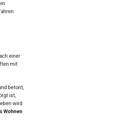
ein
fahren
ach einer
ten mit
und betont,
gt ist,
ieben wird
s Wohnen