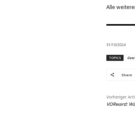
Alle weiter
31/10/2024
TOPICS
Gesc
Share
Vorheriger Arti
VORward: Wähl