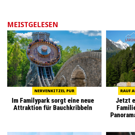
MEISTGELESEN
NERVENKITZEL PUR
RAUF A
Im Familypark sorgt eine neue
Jetzt 
Attraktion für Bauchkribbeln
Famili
Panoram