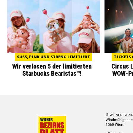
SÜSS, PINK UND STRENG LIMITIERT
TICKETS 
Wir verlosen 5 der limitierten
Circus 
Starbucks Bearistas™!
WOW-Pre
© WIENER BEZI
Windmühlgasse
1060 Wien.