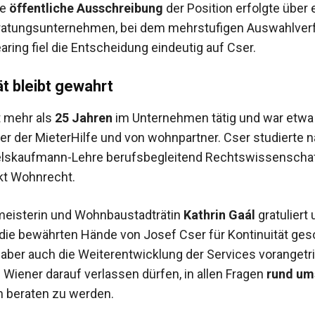
ie
öffentliche Ausschreibung
der Position erfolgte über 
ratungsunternehmen, bei dem mehrstufigen Auswahlver
aring fiel die Entscheidung eindeutig auf Cser.
ät bleibt gewahrt
t mehr als
25 Jahren
im Unternehmen tätig und war etwa
ter der MieterHilfe und von wohnpartner. Cser studierte n
elskaufmann-Lehre berufsbegleitend Rechtswissenschaf
t Wohnrecht.
meisterin und Wohnbaustadträtin
Kathrin Gaál
gratuliert 
die bewährten Hände von Josef Cser für Kontinuität gesor
g aber auch die Weiterentwicklung der Services vorangetr
 Wiener darauf verlassen dürfen, in allen Fragen
rund um
 beraten zu werden.