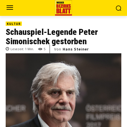
KULTUR
Schauspiel-Legende Peter
Simonischek gestorben
Von
Hans Steiner
Lesezeit:
1
Min.
5