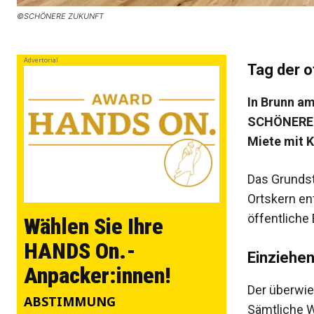
©SCHÖNERE ZUKUNFT
Advertorial
Tag der o
In Brunn am
SCHÖNEREN
Miete mit K
Das Grundst
Ortskern en
öffentliche
Wählen Sie Ihre
HANDS On.-
Einziehen
Anpacker:innen!
Der überwie
ABSTIMMUNG
Sämtliche W