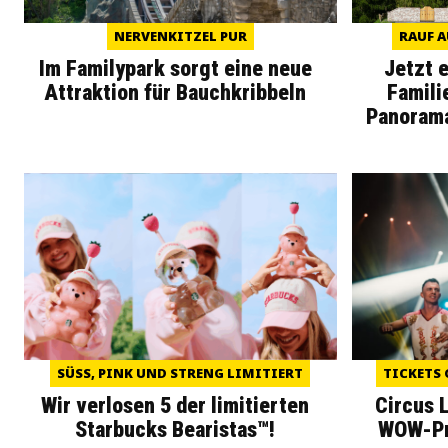
NERVENKITZEL PUR
RAUF A
Im Familypark sorgt eine neue
Jetzt 
Attraktion für Bauchkribbeln
Famili
Panoram
SÜSS, PINK UND STRENG LIMITIERT
TICKETS 
Wir verlosen 5 der limitierten
Circus 
Starbucks Bearistas™!
WOW-Pre