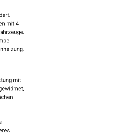
dert.
en mit 4
Fahrzeuge.
umpe
enheizung.
ttung mit
 gewidmet,
lächen
e
eres