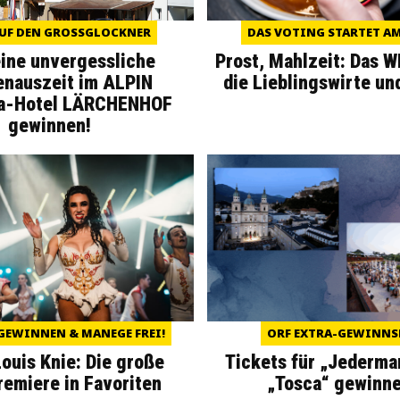
UF DEN GROSSGLOCKNER
DAS VOTING STARTET AM 
eine unvergessliche
Prost, Mahlzeit: Das 
enauszeit im ALPIN
die Lieblingswirte un
a-Hotel LÄRCHENHOF
gewinnen!
GEWINNEN & MANEGE FREI!
ORF EXTRA-GEWINNS
Louis Knie: Die große
Tickets für „Jederma
miere in Favoriten
„Tosca“ gewinne