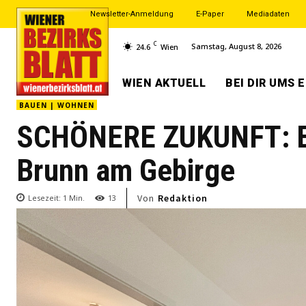
Newsletter-Anmeldung
E-Paper
Mediadaten
C
Samstag, August 8, 2026
24.6
Wien
WIEN AKTUELL
BEI DIR UMS 
BAUEN | WOHNEN
SCHÖNERE ZUKUNFT: Ex
Brunn am Gebirge
Von
Redaktion
Lesezeit:
1
Min.
13