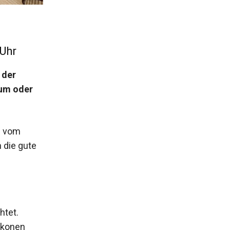
 Uhr
 der
um oder
n vom
 die gute
htet.
lkonen