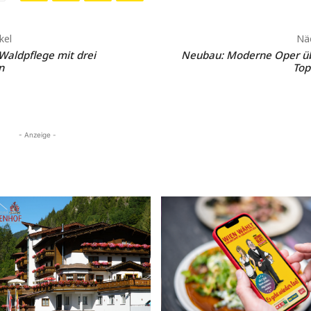
kel
Näc
 Waldpflege mit drei
Neubau: Moderne Oper ü
n
Top
- Anzeige -