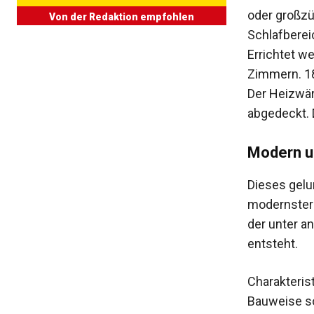
oder großzü
Von der Redaktion empfohlen
Schlafberei
Errichtet w
Zimmern. 18
Der Heizwä
abgedeckt. 
Modern u
Dieses gelu
modernster 
der unter a
entsteht.
Charakteris
Bauweise so